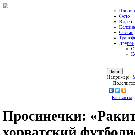
Новост
Фото
Видео
Календ
Состав
Трансф
Другое
О
К
Найти
Например:
"
Поделитес
Контакты
Просинечки: «Раки
хорватский футболи