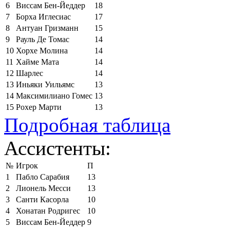
6
Виссам Бен-Йеддер
18
7
Борха Иглесиас
17
8
Антуан Гризманн
15
9
Рауль Де Томас
14
10
Хорхе Молина
14
11
Хайме Мата
14
12
Шарлес
14
13
Иньяки Уильямс
13
14
Максимилиано Гомес
13
15
Рохер Марти
13
Подробная таблица
Ассистенты:
№
Игрок
П
1
Пабло Сарабия
13
2
Лионель Месси
13
3
Санти Касорла
10
4
Хонатан Родригес
10
5
Виссам Бен-Йеддер
9