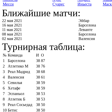
Месси
Суарес
Иньеста
Маск
Ближайшие матчи:
22 мая 2021
Эйбар
16 мая 2021
Барселона
11 мая 2021
Леванте
08 мая 2021
Барселона
02 мая 2021
Валенсия
Турнирная таблица:
№
Команда
И
О
1
Барселона
38
87
2
Атлетико М
38
76
3
Реал Мадрид
38
68
4
Валенсия
38
61
5
Севилья
38
59
6
Хетафе
38
59
7
Эспаньол
38
53
8
Атлетик Б
38
53
9
Реал Сосьедад
38
50
10
Бетис
38
50