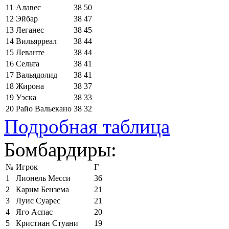
11
Алавес
38
50
12
Эйбар
38
47
13
Леганес
38
45
14
Вильярреал
38
44
15
Леванте
38
44
16
Сельта
38
41
17
Вальядолид
38
41
18
Жирона
38
37
19
Уэска
38
33
20
Райо Вальекано
38
32
Подробная таблица
Бомбардиры:
№
Игрок
Г
1
Лионель Месси
36
2
Карим Бензема
21
3
Луис Суарес
21
4
Яго Аспас
20
5
Кристиан Стуани
19