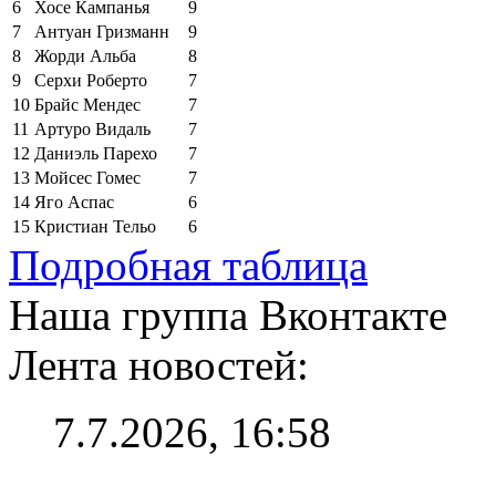
6
Хосе Кампанья
9
7
Антуан Гризманн
9
8
Жорди Альба
8
9
Серхи Роберто
7
10
Брайс Мендес
7
11
Артуро Видаль
7
12
Даниэль Парехо
7
13
Мойсес Гомес
7
14
Яго Аспас
6
15
Кристиан Тельо
6
Подробная таблица
Наша группа Вконтакте
Лента новостей:
7.7.2026, 16:58