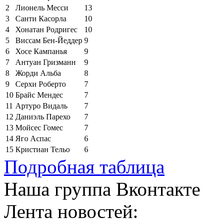
2
Лионель Месси
13
3
Санти Касорла
10
4
Хонатан Родригес
10
5
Виссам Бен-Йеддер
9
6
Хосе Кампанья
9
7
Антуан Гризманн
9
8
Жорди Альба
8
9
Серхи Роберто
7
10
Брайс Мендес
7
11
Артуро Видаль
7
12
Даниэль Парехо
7
13
Мойсес Гомес
7
14
Яго Аспас
6
15
Кристиан Тельо
6
Подробная таблица
Наша группа Вконтакте
Лента новостей: