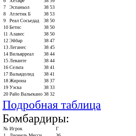
6
Хетафе
38
59
7
Эспаньол
38
53
8
Атлетик Б
38
53
9
Реал Сосьедад
38
50
10
Бетис
38
50
11
Алавес
38
50
12
Эйбар
38
47
13
Леганес
38
45
14
Вильярреал
38
44
15
Леванте
38
44
16
Сельта
38
41
17
Вальядолид
38
41
18
Жирона
38
37
19
Уэска
38
33
20
Райо Вальекано
38
32
Подробная таблица
Бомбардиры:
№
Игрок
Г
1
Лионель Месси
36