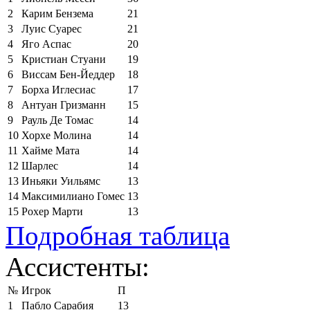
2
Карим Бензема
21
3
Луис Суарес
21
4
Яго Аспас
20
5
Кристиан Стуани
19
6
Виссам Бен-Йеддер
18
7
Борха Иглесиас
17
8
Антуан Гризманн
15
9
Рауль Де Томас
14
10
Хорхе Молина
14
11
Хайме Мата
14
12
Шарлес
14
13
Иньяки Уильямс
13
14
Максимилиано Гомес
13
15
Рохер Марти
13
Подробная таблица
Ассистенты:
№
Игрок
П
1
Пабло Сарабия
13