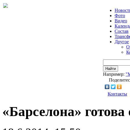
Новост
Фото
Видео
Календ
Состав
Трансф
Другое
О
К
Найти
Например:
"
Поделитес
Контакты
«Барселона» готова