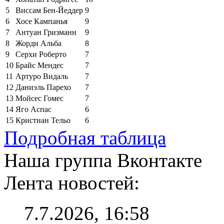
5
Виссам Бен-Йеддер
9
6
Хосе Кампанья
9
7
Антуан Гризманн
9
8
Жорди Альба
8
9
Серхи Роберто
7
10
Брайс Мендес
7
11
Артуро Видаль
7
12
Даниэль Парехо
7
13
Мойсес Гомес
7
14
Яго Аспас
6
15
Кристиан Тельо
6
Подробная таблица
Наша группа Вконтакте
Лента новостей:
7.7.2026, 16:58