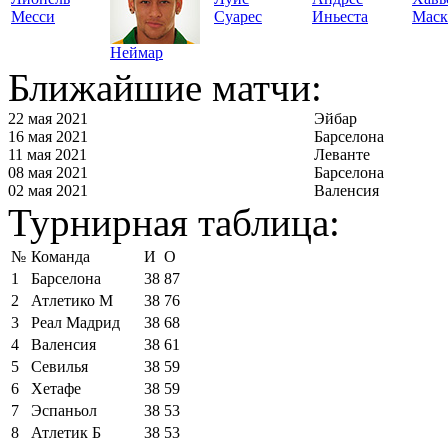
Месси
Суарес
Иньеста
Маск
Неймар
Ближайшие матчи:
22 мая 2021
Эйбар
16 мая 2021
Барселона
11 мая 2021
Леванте
08 мая 2021
Барселона
02 мая 2021
Валенсия
Турнирная таблица:
№
Команда
И
О
1
Барселона
38
87
2
Атлетико М
38
76
3
Реал Мадрид
38
68
4
Валенсия
38
61
5
Севилья
38
59
6
Хетафе
38
59
7
Эспаньол
38
53
8
Атлетик Б
38
53