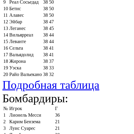
9
Реал Сосьедад
38
50
10
Бетис
38
50
11
Алавес
38
50
12
Эйбар
38
47
13
Леганес
38
45
14
Вильярреал
38
44
15
Леванте
38
44
16
Сельта
38
41
17
Вальядолид
38
41
18
Жирона
38
37
19
Уэска
38
33
20
Райо Вальекано
38
32
Подробная таблица
Бомбардиры:
№
Игрок
Г
1
Лионель Месси
36
2
Карим Бензема
21
3
Луис Суарес
21