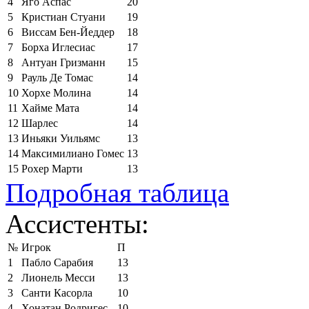
4
Яго Аспас
20
5
Кристиан Стуани
19
6
Виссам Бен-Йеддер
18
7
Борха Иглесиас
17
8
Антуан Гризманн
15
9
Рауль Де Томас
14
10
Хорхе Молина
14
11
Хайме Мата
14
12
Шарлес
14
13
Иньяки Уильямс
13
14
Максимилиано Гомес
13
15
Рохер Марти
13
Подробная таблица
Ассистенты:
№
Игрок
П
1
Пабло Сарабия
13
2
Лионель Месси
13
3
Санти Касорла
10
4
Хонатан Родригес
10