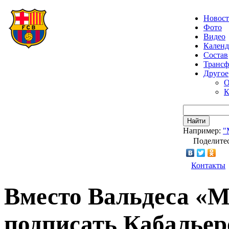
Новос
Фото
Видео
Календ
Состав
Транс
Другое
О
К
Найти
Например:
"
Поделитес
Контакты
Вместо Вальдеса «М
подписать Кабальер