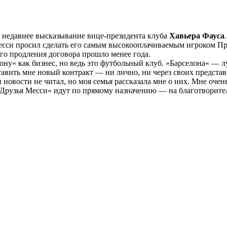
недавнее высказывание вице-президента клуба
Хавьера Фауса
Месси просил сделать его самым высокооплачиваемым игроком Пр
ого продления договора прошло менее года.
лону« как бизнес, но ведь это футбольный клуб. »Барселона« —
тавить мне новый контракт — ни лично, ни через своих представ
 новости не читал, но моя семья рассказала мне о них. Мне оч
 »Друзья Месси« идут по прямому назначению — на благотворите