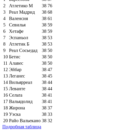
2
Атлетико М
38
76
3
Реал Мадрид
38
68
4
Валенсия
38
61
5
Севилья
38
59
6
Хетафе
38
59
7
Эспаньол
38
53
8
Атлетик Б
38
53
9
Реал Сосьедад
38
50
10
Бетис
38
50
11
Алавес
38
50
12
Эйбар
38
47
13
Леганес
38
45
14
Вильярреал
38
44
15
Леванте
38
44
16
Сельта
38
41
17
Вальядолид
38
41
18
Жирона
38
37
19
Уэска
38
33
20
Райо Вальекано
38
32
Подробная таблица