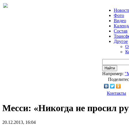
Новост
Фото
Видео
Календ
Состав
Трансф
Другое
О
К
Найти
Например:
"
Поделитес
Контакты
Месси: «Никогда не просил р
20.12.2013, 16:04