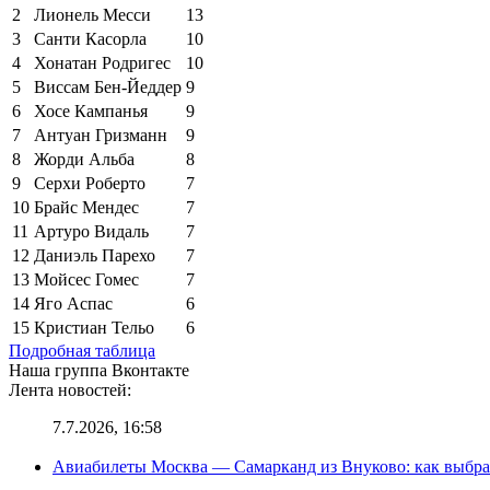
2
Лионель Месси
13
3
Санти Касорла
10
4
Хонатан Родригес
10
5
Виссам Бен-Йеддер
9
6
Хосе Кампанья
9
7
Антуан Гризманн
9
8
Жорди Альба
8
9
Серхи Роберто
7
10
Брайс Мендес
7
11
Артуро Видаль
7
12
Даниэль Парехо
7
13
Мойсес Гомес
7
14
Яго Аспас
6
15
Кристиан Тельо
6
Подробная таблица
Наша группа Вконтакте
Лента новостей:
7.7.2026, 16:58
Авиабилеты Москва — Самарканд из Внуково: как выбра