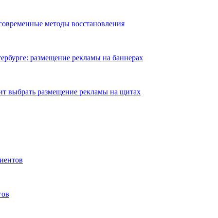
 современные методы восстановления
ербурге: размещение рекламы на баннерах
ит выбрать размещение рекламы на щитах
иентов
гов