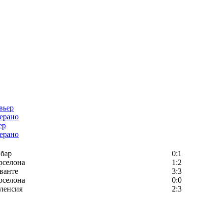
ер
ерано
бар
0:1
рселона
1:2
ванте
3:3
рселона
0:0
ленсия
2:3