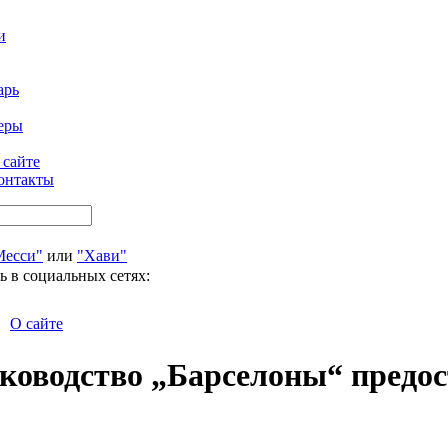
и
арь
еры
 сайте
онтакты
Месси"
или
"Хави"
ь в социальных сетях:
О сайте
уководство „Барселоны“ предо