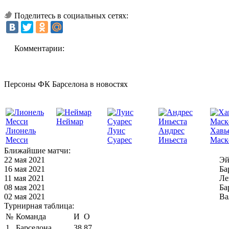
Поделитесь в социальных сетях:
Комментарии:
Персоны ФК Барселона в новостях
Неймар
Лионель
Луис
Андрес
Хавь
Месси
Суарес
Иньеста
Маск
Ближайшие матчи:
22 мая 2021
Эй
16 мая 2021
Ба
11 мая 2021
Ле
08 мая 2021
Ба
02 мая 2021
Ва
Турнирная таблица:
№
Команда
И
О
1
Барселона
38
87