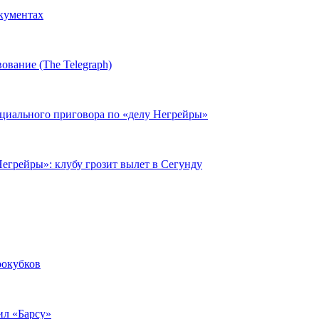
окументах
ование (The Telegraph)
циального приговора по «делу Негрейры»
егрейры»: клубу грозит вылет в Сегунду
рокубков
ил «Барсу»