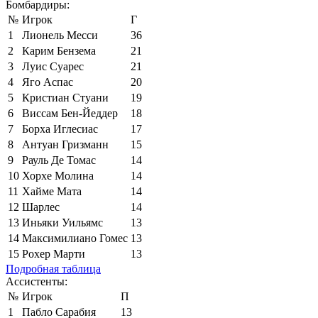
Бомбардиры:
№
Игрок
Г
1
Лионель Месси
36
2
Карим Бензема
21
3
Луис Суарес
21
4
Яго Аспас
20
5
Кристиан Стуани
19
6
Виссам Бен-Йеддер
18
7
Борха Иглесиас
17
8
Антуан Гризманн
15
9
Рауль Де Томас
14
10
Хорхе Молина
14
11
Хайме Мата
14
12
Шарлес
14
13
Иньяки Уильямс
13
14
Максимилиано Гомес
13
15
Рохер Марти
13
Подробная таблица
Ассистенты:
№
Игрок
П
1
Пабло Сарабия
13