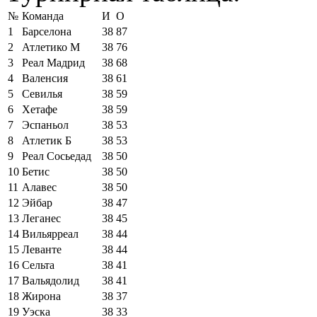
№
Команда
И
О
1
Барселона
38
87
2
Атлетико М
38
76
3
Реал Мадрид
38
68
4
Валенсия
38
61
5
Севилья
38
59
6
Хетафе
38
59
7
Эспаньол
38
53
8
Атлетик Б
38
53
9
Реал Сосьедад
38
50
10
Бетис
38
50
11
Алавес
38
50
12
Эйбар
38
47
13
Леганес
38
45
14
Вильярреал
38
44
15
Леванте
38
44
16
Сельта
38
41
17
Вальядолид
38
41
18
Жирона
38
37
19
Уэска
38
33