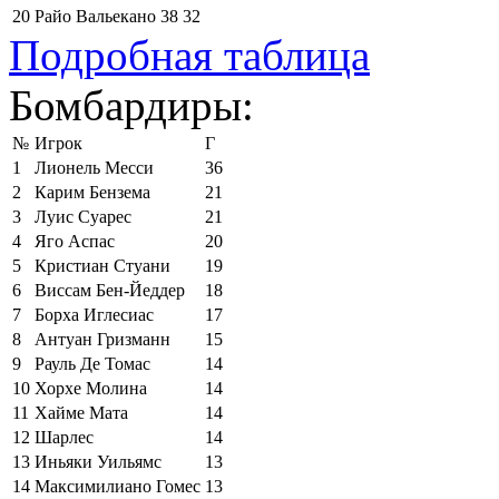
20
Райо Вальекано
38
32
Подробная таблица
Бомбардиры:
№
Игрок
Г
1
Лионель Месси
36
2
Карим Бензема
21
3
Луис Суарес
21
4
Яго Аспас
20
5
Кристиан Стуани
19
6
Виссам Бен-Йеддер
18
7
Борха Иглесиас
17
8
Антуан Гризманн
15
9
Рауль Де Томас
14
10
Хорхе Молина
14
11
Хайме Мата
14
12
Шарлес
14
13
Иньяки Уильямс
13
14
Максимилиано Гомес
13