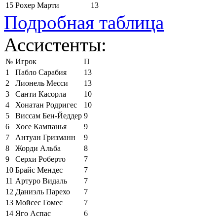
15
Рохер Марти
13
Подробная таблица
Ассистенты:
№
Игрок
П
1
Пабло Сарабия
13
2
Лионель Месси
13
3
Санти Касорла
10
4
Хонатан Родригес
10
5
Виссам Бен-Йеддер
9
6
Хосе Кампанья
9
7
Антуан Гризманн
9
8
Жорди Альба
8
9
Серхи Роберто
7
10
Брайс Мендес
7
11
Артуро Видаль
7
12
Даниэль Парехо
7
13
Мойсес Гомес
7
14
Яго Аспас
6