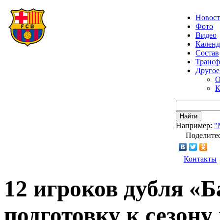
Новос
Фото
Видео
Календ
Состав
Транс
Другое
О
К
Найти
Например:
"
Поделитес
Контакты
12 игроков дубля «
подготовку к сезону