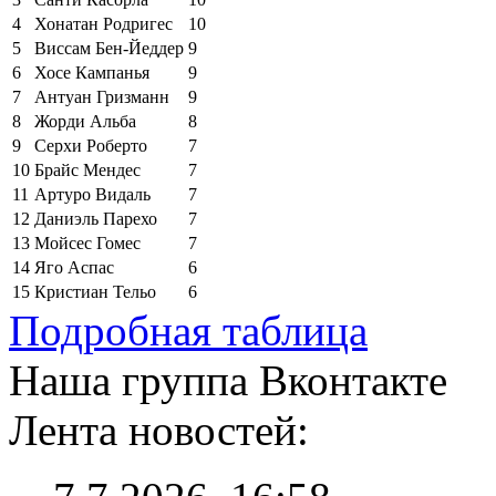
4
Хонатан Родригес
10
5
Виссам Бен-Йеддер
9
6
Хосе Кампанья
9
7
Антуан Гризманн
9
8
Жорди Альба
8
9
Серхи Роберто
7
10
Брайс Мендес
7
11
Артуро Видаль
7
12
Даниэль Парехо
7
13
Мойсес Гомес
7
14
Яго Аспас
6
15
Кристиан Тельо
6
Подробная таблица
Наша группа Вконтакте
Лента новостей: