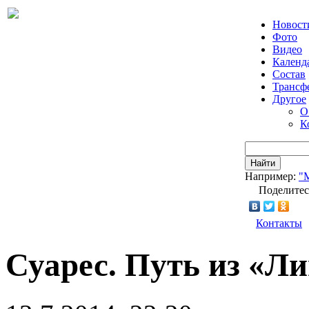
Новост
Фото
Видео
Календ
Состав
Трансф
Другое
О
К
Найти
Например:
"
Поделитес
Контакты
Суарес. Путь из «Л