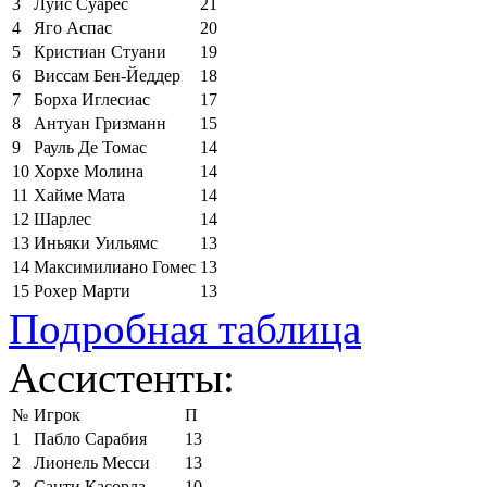
3
Луис Суарес
21
4
Яго Аспас
20
5
Кристиан Стуани
19
6
Виссам Бен-Йеддер
18
7
Борха Иглесиас
17
8
Антуан Гризманн
15
9
Рауль Де Томас
14
10
Хорхе Молина
14
11
Хайме Мата
14
12
Шарлес
14
13
Иньяки Уильямс
13
14
Максимилиано Гомес
13
15
Рохер Марти
13
Подробная таблица
Ассистенты:
№
Игрок
П
1
Пабло Сарабия
13
2
Лионель Месси
13
3
Санти Касорла
10