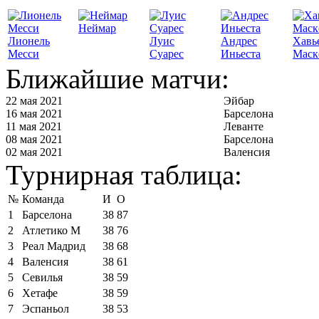
Неймар
Лионель
Луис
Андрес
Хавь
Месси
Суарес
Иньеста
Маск
Ближайшие матчи:
22 мая 2021
Эйбар
16 мая 2021
Барселона
11 мая 2021
Леванте
08 мая 2021
Барселона
02 мая 2021
Валенсия
Турнирная таблица:
№
Команда
И
О
1
Барселона
38
87
2
Атлетико М
38
76
3
Реал Мадрид
38
68
4
Валенсия
38
61
5
Севилья
38
59
6
Хетафе
38
59
7
Эспаньол
38
53