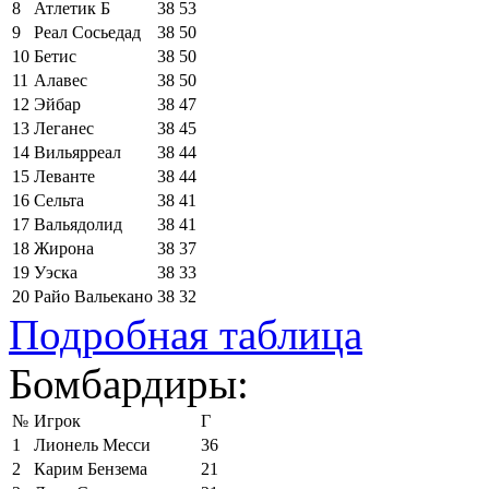
8
Атлетик Б
38
53
9
Реал Сосьедад
38
50
10
Бетис
38
50
11
Алавес
38
50
12
Эйбар
38
47
13
Леганес
38
45
14
Вильярреал
38
44
15
Леванте
38
44
16
Сельта
38
41
17
Вальядолид
38
41
18
Жирона
38
37
19
Уэска
38
33
20
Райо Вальекано
38
32
Подробная таблица
Бомбардиры:
№
Игрок
Г
1
Лионель Месси
36
2
Карим Бензема
21