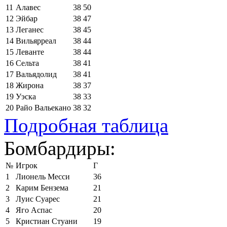
11
Алавес
38
50
12
Эйбар
38
47
13
Леганес
38
45
14
Вильярреал
38
44
15
Леванте
38
44
16
Сельта
38
41
17
Вальядолид
38
41
18
Жирона
38
37
19
Уэска
38
33
20
Райо Вальекано
38
32
Подробная таблица
Бомбардиры:
№
Игрок
Г
1
Лионель Месси
36
2
Карим Бензема
21
3
Луис Суарес
21
4
Яго Аспас
20
5
Кристиан Стуани
19