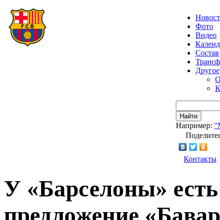
Новос
Фото
Видео
Календ
Состав
Транс
Другое
О
К
Найти
Например:
"
Поделитес
Контакты
У «Барселоны» есть
предложение «Бавар