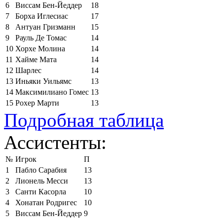
6
Виссам Бен-Йеддер
18
7
Борха Иглесиас
17
8
Антуан Гризманн
15
9
Рауль Де Томас
14
10
Хорхе Молина
14
11
Хайме Мата
14
12
Шарлес
14
13
Иньяки Уильямс
13
14
Максимилиано Гомес
13
15
Рохер Марти
13
Подробная таблица
Ассистенты:
№
Игрок
П
1
Пабло Сарабия
13
2
Лионель Месси
13
3
Санти Касорла
10
4
Хонатан Родригес
10
5
Виссам Бен-Йеддер
9