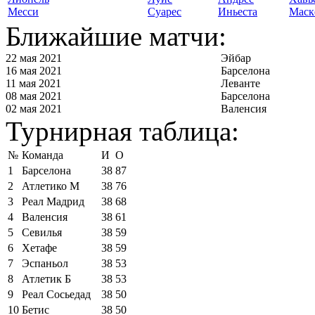
Месси
Суарес
Иньеста
Маск
Ближайшие матчи:
22 мая 2021
Эйбар
16 мая 2021
Барселона
11 мая 2021
Леванте
08 мая 2021
Барселона
02 мая 2021
Валенсия
Турнирная таблица:
№
Команда
И
О
1
Барселона
38
87
2
Атлетико М
38
76
3
Реал Мадрид
38
68
4
Валенсия
38
61
5
Севилья
38
59
6
Хетафе
38
59
7
Эспаньол
38
53
8
Атлетик Б
38
53
9
Реал Сосьедад
38
50
10
Бетис
38
50