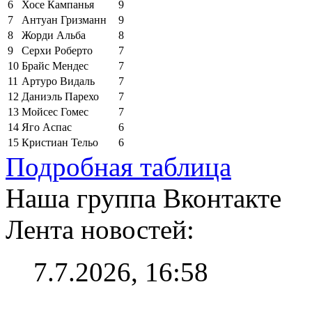
6
Хосе Кампанья
9
7
Антуан Гризманн
9
8
Жорди Альба
8
9
Серхи Роберто
7
10
Брайс Мендес
7
11
Артуро Видаль
7
12
Даниэль Парехо
7
13
Мойсес Гомес
7
14
Яго Аспас
6
15
Кристиан Тельо
6
Подробная таблица
Наша группа Вконтакте
Лента новостей:
7.7.2026, 16:58