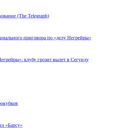
ование (The Telegraph)
циального приговора по «делу Негрейры»
егрейры»: клубу грозит вылет в Сегунду
рокубков
ил «Барсу»