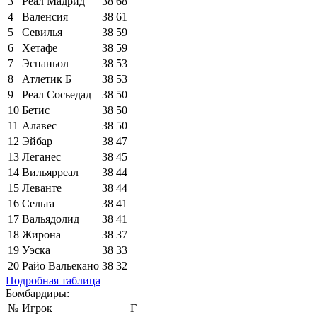
3
Реал Мадрид
38
68
4
Валенсия
38
61
5
Севилья
38
59
6
Хетафе
38
59
7
Эспаньол
38
53
8
Атлетик Б
38
53
9
Реал Сосьедад
38
50
10
Бетис
38
50
11
Алавес
38
50
12
Эйбар
38
47
13
Леганес
38
45
14
Вильярреал
38
44
15
Леванте
38
44
16
Сельта
38
41
17
Вальядолид
38
41
18
Жирона
38
37
19
Уэска
38
33
20
Райо Вальекано
38
32
Подробная таблица
Бомбардиры:
№
Игрок
Г