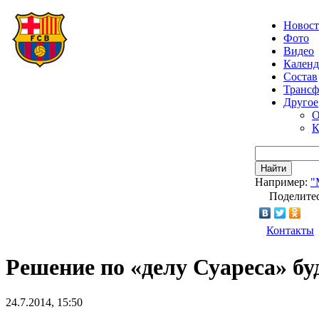
Новос
Фото
Видео
Календ
Состав
Транс
Другое
О
К
Найти
Например:
"
Поделитес
Контакты
Решение по «делу Суареса» буд
24.7.2014, 15:50