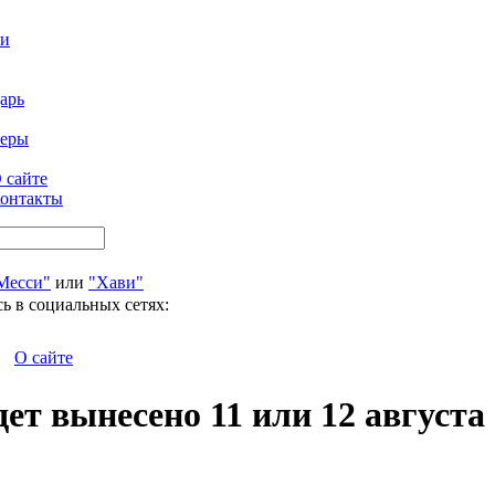
ти
арь
феры
 сайте
онтакты
Месси"
или
"Хави"
ь в социальных сетях:
О сайте
ет вынесено 11 или 12 августа