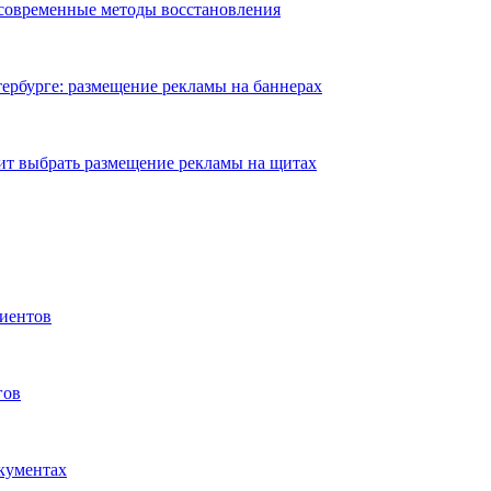
 современные методы восстановления
ербурге: размещение рекламы на баннерах
ит выбрать размещение рекламы на щитах
иентов
гов
окументах