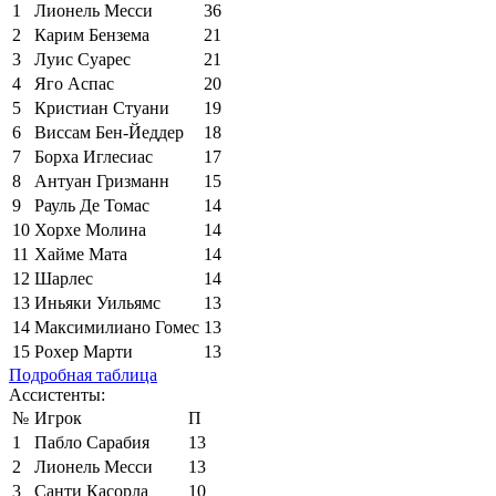
1
Лионель Месси
36
2
Карим Бензема
21
3
Луис Суарес
21
4
Яго Аспас
20
5
Кристиан Стуани
19
6
Виссам Бен-Йеддер
18
7
Борха Иглесиас
17
8
Антуан Гризманн
15
9
Рауль Де Томас
14
10
Хорхе Молина
14
11
Хайме Мата
14
12
Шарлес
14
13
Иньяки Уильямс
13
14
Максимилиано Гомес
13
15
Рохер Марти
13
Подробная таблица
Ассистенты:
№
Игрок
П
1
Пабло Сарабия
13
2
Лионель Месси
13
3
Санти Касорла
10