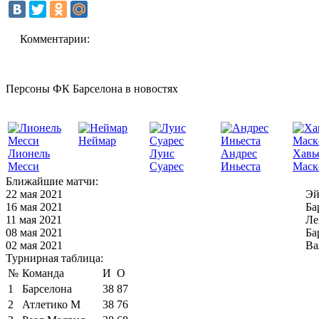
Комментарии:
Персоны ФК Барселона в новостях
Неймар
Лионель
Луис
Андрес
Хавь
Месси
Суарес
Иньеста
Маск
Ближайшие матчи:
22 мая 2021
Эй
16 мая 2021
Ба
11 мая 2021
Ле
08 мая 2021
Ба
02 мая 2021
Ва
Турнирная таблица:
№
Команда
И
О
1
Барселона
38
87
2
Атлетико М
38
76