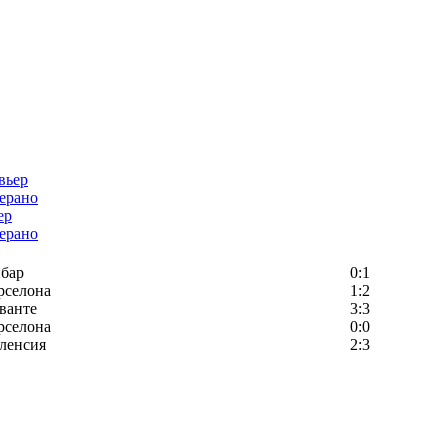
ер
ерано
бар
0:1
рселона
1:2
ванте
3:3
рселона
0:0
ленсия
2:3