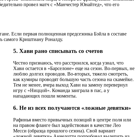
бедительно провел матч с «Манчестер Юнайтед», что его
гане. Если первая полноценная предсезонка Бэйла в составе
ть самого Криштиану Роналду.
5. Хави рано списывать со счетов
Честно признаюсь, что расстроился, когда узнал, что
Хави остается в «Барселоне» еще на сезон. Во-первых, не
люблю долгих проводов. Во-вторых, тяжело смотреть,
как кумиры проводят большую часть сезона на скамейке.
Тем не менее, вчера выход Хави на замену перевернул
игру с «Ниццой». Команда заиграла в пас, а у
нападающих пошли моменты.
6. Не из всех получаются «ложные девятки»
Рафинья вместо привычных позиций в центре поля или
на правом фланге был задействован в качестве Лео
Месси (образца прошлого сезона). Свой вариант
«ложной девятки» Анчелотти попробовал вылепить из