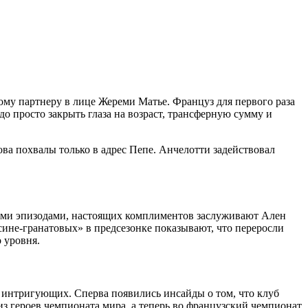
му партнеру в лице Жереми Матье. Француз для первого раза
о просто закрыть глаза на возраст, трансферную сумму и
ва похвалы только в адрес Пепе. Анчелотти задействовал
ными эпизодами, настоящих комплиментов заслуживают Ален
не-гранатовых» в предсезонке показывают, что переросли
 уровня.
 интригующих. Сперва появились инсайды о том, что клуб
з героев чемпионата мира, а теперь во французский чемпионат