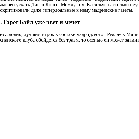
амерен уехать Диего Лопес. Между тем, Касильяс настолько неу
окритиковали даже гиперлояльные к нему мадридские газеты.
. Гарет Бэйл уже рвет и мечет
езусловно, лучший игрок в составе мадридского «Реала» в Мичи
спанского клуба обойдется без травм, то осенью он может затми