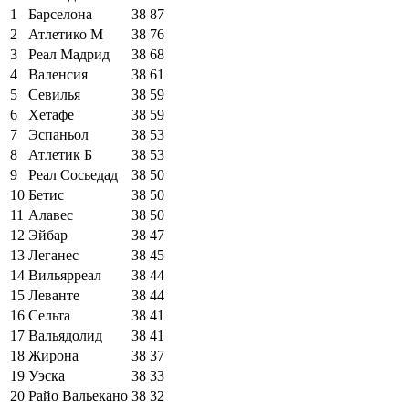
1
Барселона
38
87
2
Атлетико М
38
76
3
Реал Мадрид
38
68
4
Валенсия
38
61
5
Севилья
38
59
6
Хетафе
38
59
7
Эспаньол
38
53
8
Атлетик Б
38
53
9
Реал Сосьедад
38
50
10
Бетис
38
50
11
Алавес
38
50
12
Эйбар
38
47
13
Леганес
38
45
14
Вильярреал
38
44
15
Леванте
38
44
16
Сельта
38
41
17
Вальядолид
38
41
18
Жирона
38
37
19
Уэска
38
33
20
Райо Вальекано
38
32