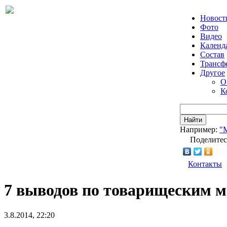
Новост
Фото
Видео
Календ
Состав
Трансф
Другое
О
К
Найти
Например:
"
Поделитес
Контакты
7 выводов по товарищеским м
3.8.2014, 22:20