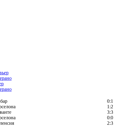
ер
ерано
бар
0:1
рселона
1:2
ванте
3:3
рселона
0:0
ленсия
2:3