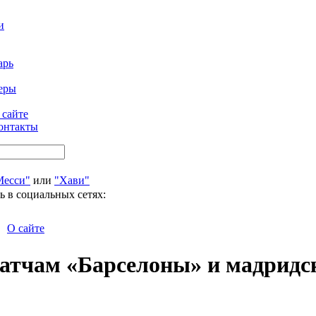
и
арь
еры
 сайте
онтакты
Месси"
или
"Хави"
ь в социальных сетях:
О сайте
атчам «Барселоны» и мадридс