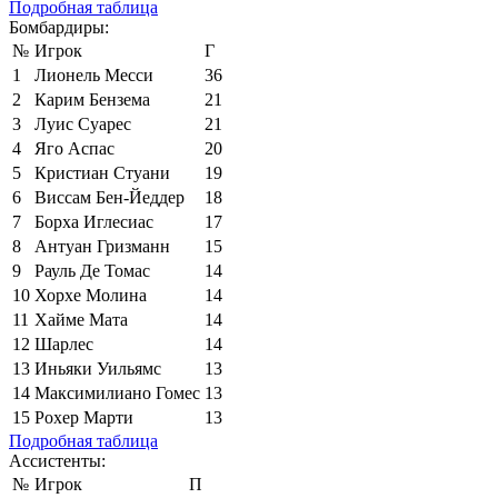
Подробная таблица
Бомбардиры:
№
Игрок
Г
1
Лионель Месси
36
2
Карим Бензема
21
3
Луис Суарес
21
4
Яго Аспас
20
5
Кристиан Стуани
19
6
Виссам Бен-Йеддер
18
7
Борха Иглесиас
17
8
Антуан Гризманн
15
9
Рауль Де Томас
14
10
Хорхе Молина
14
11
Хайме Мата
14
12
Шарлес
14
13
Иньяки Уильямс
13
14
Максимилиано Гомес
13
15
Рохер Марти
13
Подробная таблица
Ассистенты:
№
Игрок
П