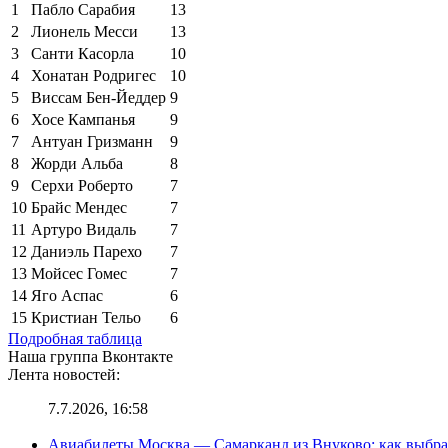
1
Пабло Сарабия
13
2
Лионель Месси
13
3
Санти Касорла
10
4
Хонатан Родригес
10
5
Виссам Бен-Йеддер
9
6
Хосе Кампанья
9
7
Антуан Гризманн
9
8
Жорди Альба
8
9
Серхи Роберто
7
10
Брайс Мендес
7
11
Артуро Видаль
7
12
Даниэль Парехо
7
13
Мойсес Гомес
7
14
Яго Аспас
6
15
Кристиан Тельо
6
Подробная таблица
Наша группа Вконтакте
Лента новостей:
7.7.2026, 16:58
Авиабилеты Москва — Самарканд из Внуково: как выбра