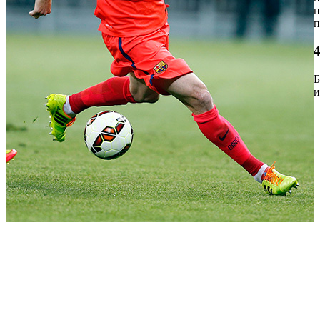
н
п
4
Б
и