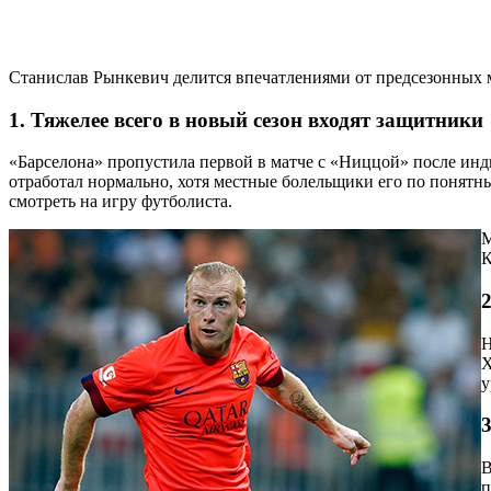
Станислав Рынкевич делится впечатлениями от предсезонных 
1. Тяжелее всего в новый сезон входят защитники
«Барселона» пропустила первой в матче с «Ниццой» после инд
отработал нормально, хотя местные болельщики его по понятн
смотреть на игру футболиста.
М
К
Н
Х
у
В
п