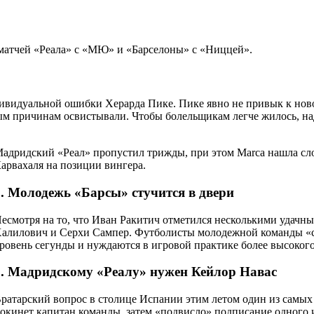
матчей «Реала» с «МЮ» и «Барселоны» с «Ниццей».
ивидуальной ошибки Херарда Пике. Пике явно не привык к ново
ым причинам освистывали. Чтобы болельщикам легче жилось, над
адридский «Реал» пропустил трижды, при этом Marca нашла сло
арвахаля на позиции вингера.
2. Молодежь «Барсы» стучится в двери
есмотря на то, что Иван Ракитич отметился несколькими удач
алилович и Серхи Сампер. Футболисты молодежной команды «си
ровень сегунды и нуждаются в игровой практике более высокого
3. Мадридскому «Реалу» нужен Кейлор Навас
ратарский вопрос в столице Испании этим летом один из самых
окинет капитан команды, затем «подвисло» подписание одного и