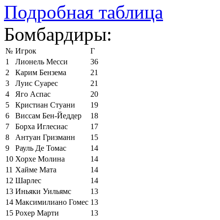
Подробная таблица
Бомбардиры:
№
Игрок
Г
1
Лионель Месси
36
2
Карим Бензема
21
3
Луис Суарес
21
4
Яго Аспас
20
5
Кристиан Стуани
19
6
Виссам Бен-Йеддер
18
7
Борха Иглесиас
17
8
Антуан Гризманн
15
9
Рауль Де Томас
14
10
Хорхе Молина
14
11
Хайме Мата
14
12
Шарлес
14
13
Иньяки Уильямс
13
14
Максимилиано Гомес
13
15
Рохер Марти
13