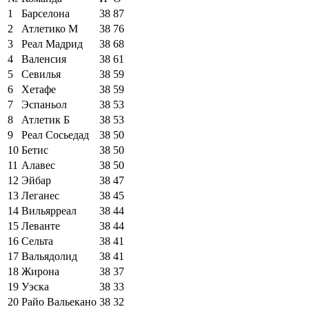
1
Барселона
38
87
2
Атлетико М
38
76
3
Реал Мадрид
38
68
4
Валенсия
38
61
5
Севилья
38
59
6
Хетафе
38
59
7
Эспаньол
38
53
8
Атлетик Б
38
53
9
Реал Сосьедад
38
50
10
Бетис
38
50
11
Алавес
38
50
12
Эйбар
38
47
13
Леганес
38
45
14
Вильярреал
38
44
15
Леванте
38
44
16
Сельта
38
41
17
Вальядолид
38
41
18
Жирона
38
37
19
Уэска
38
33
20
Райо Вальекано
38
32