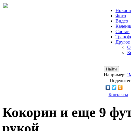
Новост
Фото
Видео
Календ
Состав
Трансф
Другое
О
К
Найти
Например:
"
Поделитес
Контакты
Кокорин и еще 9 фу
рукой