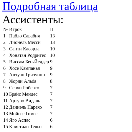
Подробная таблица
Ассистенты:
№
Игрок
П
1
Пабло Сарабия
13
2
Лионель Месси
13
3
Санти Касорла
10
4
Хонатан Родригес
10
5
Виссам Бен-Йеддер
9
6
Хосе Кампанья
9
7
Антуан Гризманн
9
8
Жорди Альба
8
9
Серхи Роберто
7
10
Брайс Мендес
7
11
Артуро Видаль
7
12
Даниэль Парехо
7
13
Мойсес Гомес
7
14
Яго Аспас
6
15
Кристиан Тельо
6