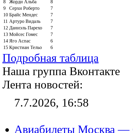
8
Жорди Альба
8
9
Серхи Роберто
7
10
Брайс Мендес
7
11
Артуро Видаль
7
12
Даниэль Парехо
7
13
Мойсес Гомес
7
14
Яго Аспас
6
15
Кристиан Тельо
6
Подробная таблица
Наша группа Вконтакте
Лента новостей:
7.7.2026, 16:58
Авиабилеты Москва — С