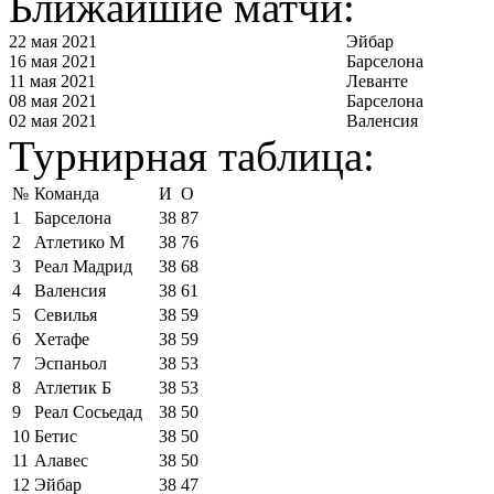
Ближайшие матчи:
22 мая 2021
Эйбар
16 мая 2021
Барселона
11 мая 2021
Леванте
08 мая 2021
Барселона
02 мая 2021
Валенсия
Турнирная таблица:
№
Команда
И
О
1
Барселона
38
87
2
Атлетико М
38
76
3
Реал Мадрид
38
68
4
Валенсия
38
61
5
Севилья
38
59
6
Хетафе
38
59
7
Эспаньол
38
53
8
Атлетик Б
38
53
9
Реал Сосьедад
38
50
10
Бетис
38
50
11
Алавес
38
50
12
Эйбар
38
47