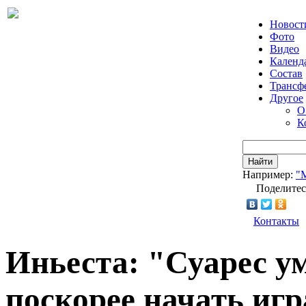
Новост
Фото
Видео
Календ
Состав
Трансф
Другое
О
К
Найти
Например:
"
Поделитес
Контакты
Иньеста: "Суарес у
поскорее начать игр