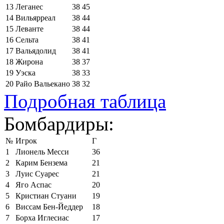
13
Леганес
38
45
14
Вильярреал
38
44
15
Леванте
38
44
16
Сельта
38
41
17
Вальядолид
38
41
18
Жирона
38
37
19
Уэска
38
33
20
Райо Вальекано
38
32
Подробная таблица
Бомбардиры:
№
Игрок
Г
1
Лионель Месси
36
2
Карим Бензема
21
3
Луис Суарес
21
4
Яго Аспас
20
5
Кристиан Стуани
19
6
Виссам Бен-Йеддер
18
7
Борха Иглесиас
17