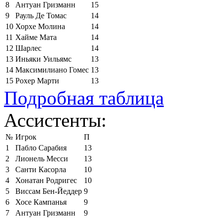
8
Антуан Гризманн
15
9
Рауль Де Томас
14
10
Хорхе Молина
14
11
Хайме Мата
14
12
Шарлес
14
13
Иньяки Уильямс
13
14
Максимилиано Гомес
13
15
Рохер Марти
13
Подробная таблица
Ассистенты:
№
Игрок
П
1
Пабло Сарабия
13
2
Лионель Месси
13
3
Санти Касорла
10
4
Хонатан Родригес
10
5
Виссам Бен-Йеддер
9
6
Хосе Кампанья
9
7
Антуан Гризманн
9