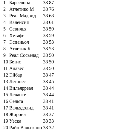
1
Барселона
38
87
2
Атлетико М
38
76
3
Реал Мадрид
38
68
4
Валенсия
38
61
5
Севилья
38
59
6
Хетафе
38
59
7
Эспаньол
38
53
8
Атлетик Б
38
53
9
Реал Сосьедад
38
50
10
Бетис
38
50
11
Алавес
38
50
12
Эйбар
38
47
13
Леганес
38
45
14
Вильярреал
38
44
15
Леванте
38
44
16
Сельта
38
41
17
Вальядолид
38
41
18
Жирона
38
37
19
Уэска
38
33
20
Райо Вальекано
38
32