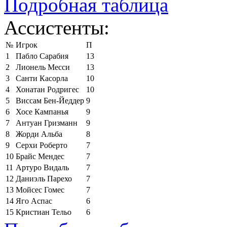
Подробная таблица
Ассистенты:
№
Игрок
П
1
Пабло Сарабия
13
2
Лионель Месси
13
3
Санти Касорла
10
4
Хонатан Родригес
10
5
Виссам Бен-Йеддер
9
6
Хосе Кампанья
9
7
Антуан Гризманн
9
8
Жорди Альба
8
9
Серхи Роберто
7
10
Брайс Мендес
7
11
Артуро Видаль
7
12
Даниэль Парехо
7
13
Мойсес Гомес
7
14
Яго Аспас
6
15
Кристиан Тельо
6