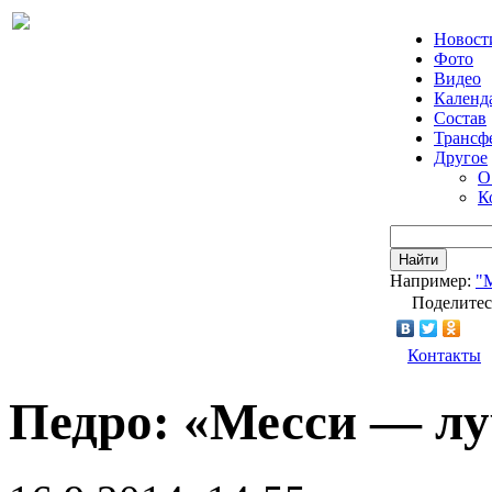
Новост
Фото
Видео
Календ
Состав
Трансф
Другое
О
К
Найти
Например:
"
Поделитес
Контакты
Педро: «Месси — л