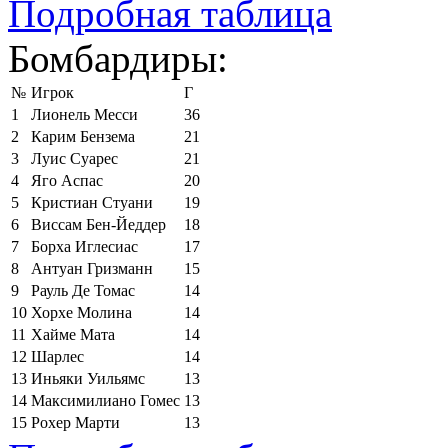
Подробная таблица
Бомбардиры:
№
Игрок
Г
1
Лионель Месси
36
2
Карим Бензема
21
3
Луис Суарес
21
4
Яго Аспас
20
5
Кристиан Стуани
19
6
Виссам Бен-Йеддер
18
7
Борха Иглесиас
17
8
Антуан Гризманн
15
9
Рауль Де Томас
14
10
Хорхе Молина
14
11
Хайме Мата
14
12
Шарлес
14
13
Иньяки Уильямс
13
14
Максимилиано Гомес
13
15
Рохер Марти
13