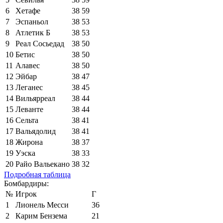
6
Хетафе
38
59
7
Эспаньол
38
53
8
Атлетик Б
38
53
9
Реал Сосьедад
38
50
10
Бетис
38
50
11
Алавес
38
50
12
Эйбар
38
47
13
Леганес
38
45
14
Вильярреал
38
44
15
Леванте
38
44
16
Сельта
38
41
17
Вальядолид
38
41
18
Жирона
38
37
19
Уэска
38
33
20
Райо Вальекано
38
32
Подробная таблица
Бомбардиры:
№
Игрок
Г
1
Лионель Месси
36
2
Карим Бензема
21