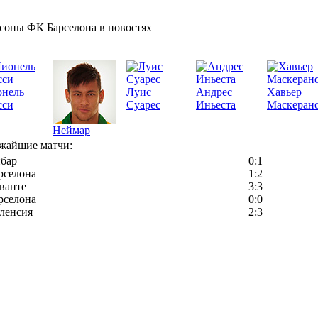
соны ФК Барселона в новостях
онель
Луис
Андрес
Хавьер
сси
Суарес
Иньеста
Маскеран
Неймар
жайшие матчи:
бар
0:1
рселона
1:2
ванте
3:3
рселона
0:0
ленсия
2:3