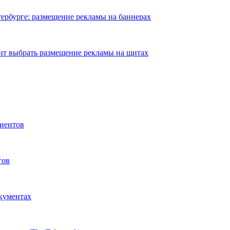
ербурге: размещение рекламы на баннерах
ит выбрать размещение рекламы на щитах
иентов
гов
окументах