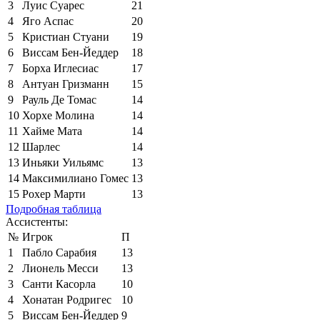
3
Луис Суарес
21
4
Яго Аспас
20
5
Кристиан Стуани
19
6
Виссам Бен-Йеддер
18
7
Борха Иглесиас
17
8
Антуан Гризманн
15
9
Рауль Де Томас
14
10
Хорхе Молина
14
11
Хайме Мата
14
12
Шарлес
14
13
Иньяки Уильямс
13
14
Максимилиано Гомес
13
15
Рохер Марти
13
Подробная таблица
Ассистенты:
№
Игрок
П
1
Пабло Сарабия
13
2
Лионель Месси
13
3
Санти Касорла
10
4
Хонатан Родригес
10
5
Виссам Бен-Йеддер
9