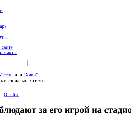
ти
арь
феры
 сайте
онтакты
Месси"
или
"Хави"
ь в социальных сетях:
О сайте
блюдают за его игрой на стади