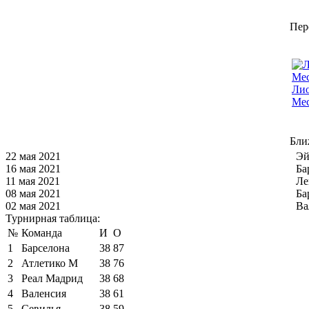
Пер
Ли
Ме
Бли
22 мая 2021
Эй
16 мая 2021
Ба
11 мая 2021
Ле
08 мая 2021
Ба
02 мая 2021
Ва
Турнирная таблица:
№
Команда
И
О
1
Барселона
38
87
2
Атлетико М
38
76
3
Реал Мадрид
38
68
4
Валенсия
38
61
5
Севилья
38
59