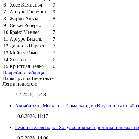
6
Хосе Кампанья
9
7
Антуан Гризманн
9
8
Жорди Альба
8
9
Серхи Роберто
7
10
Брайс Мендес
7
11
Артуро Видаль
7
12
Даниэль Парехо
7
13
Мойсес Гомес
7
14
Яго Аспас
6
15
Кристиан Тельо
6
Подробная таблица
Наша группа Вконтакте
Лента новостей:
7.7.2026, 16:58
Авиабилеты Москва — Самарканд из Внуково: как выбра
10.6.2026, 11:17
Ремонт телевизоров Sony: основные причины поломок и
19.2.2026, 14:00