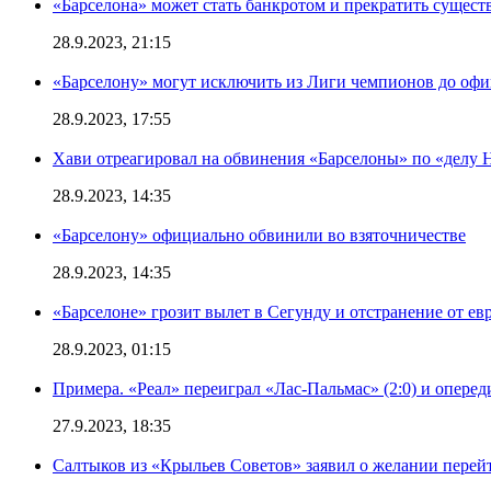
«Барселона» может стать банкротом и прекратить существ
28.9.2023, 21:15
«Барселону» могут исключить из Лиги чемпионов до офи
28.9.2023, 17:55
Хави отреагировал на обвинения «Барселоны» по «делу Н
28.9.2023, 14:35
«Барселону» официально обвинили во взяточничестве
28.9.2023, 14:35
«Барселоне» грозит вылет в Сегунду и отстранение от ев
28.9.2023, 01:15
Примера. «Реал» переиграл «Лас-Пальмас» (2:0) и оперед
27.9.2023, 18:35
Салтыков из «Крыльев Советов» заявил о желании перей