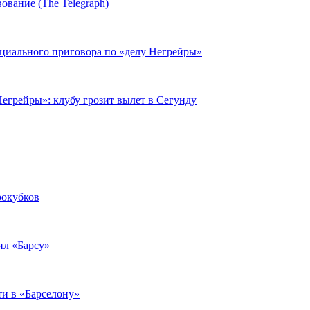
ование (The Telegraph)
циального приговора по «делу Негрейры»
егрейры»: клубу грозит вылет в Сегунду
рокубков
ил «Барсу»
ти в «Барселону»