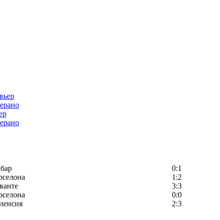
ер
ерано
бар
0:1
рселона
1:2
ванте
3:3
рселона
0:0
ленсия
2:3