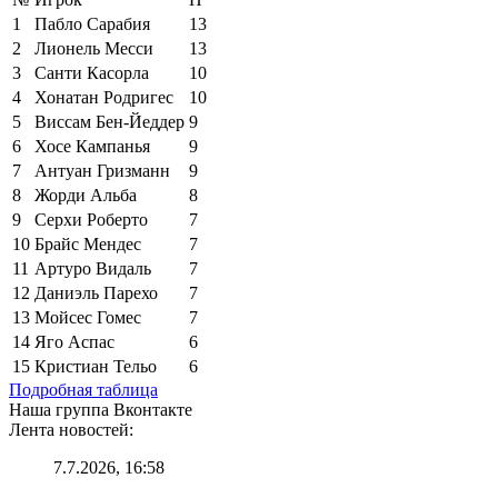
1
Пабло Сарабия
13
2
Лионель Месси
13
3
Санти Касорла
10
4
Хонатан Родригес
10
5
Виссам Бен-Йеддер
9
6
Хосе Кампанья
9
7
Антуан Гризманн
9
8
Жорди Альба
8
9
Серхи Роберто
7
10
Брайс Мендес
7
11
Артуро Видаль
7
12
Даниэль Парехо
7
13
Мойсес Гомес
7
14
Яго Аспас
6
15
Кристиан Тельо
6
Подробная таблица
Наша группа Вконтакте
Лента новостей:
7.7.2026, 16:58