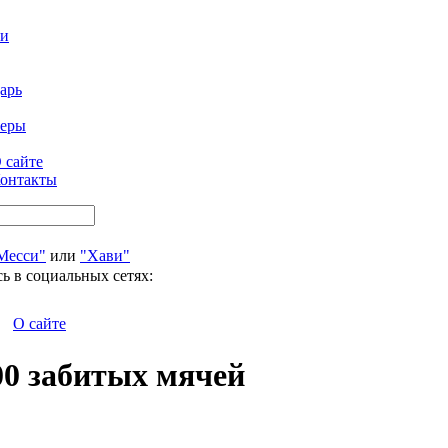
ти
арь
феры
 сайте
онтакты
Месси"
или
"Хави"
ь в социальных сетях:
О сайте
00 забитых мячей