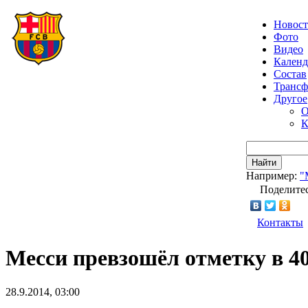
Новос
Фото
Видео
Календ
Состав
Транс
Другое
О
К
Найти
Например:
"
Поделитес
Контакты
Месси превзошёл отметку в 4
28.9.2014, 03:00