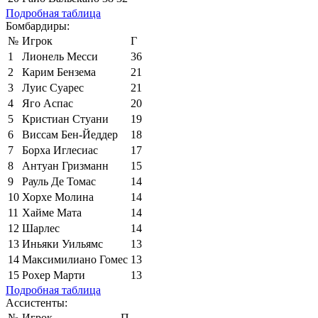
Подробная таблица
Бомбардиры:
№
Игрок
Г
1
Лионель Месси
36
2
Карим Бензема
21
3
Луис Суарес
21
4
Яго Аспас
20
5
Кристиан Стуани
19
6
Виссам Бен-Йеддер
18
7
Борха Иглесиас
17
8
Антуан Гризманн
15
9
Рауль Де Томас
14
10
Хорхе Молина
14
11
Хайме Мата
14
12
Шарлес
14
13
Иньяки Уильямс
13
14
Максимилиано Гомес
13
15
Рохер Марти
13
Подробная таблица
Ассистенты:
№
Игрок
П