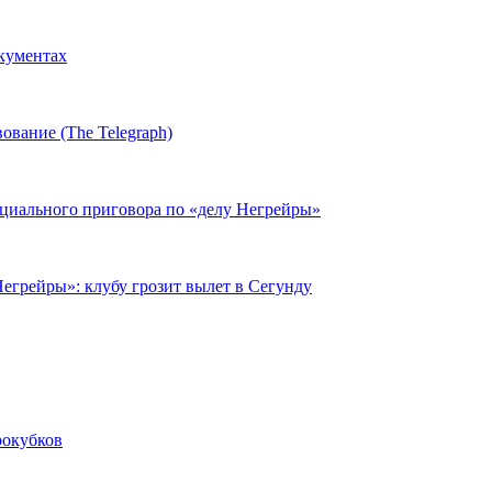
окументах
ование (The Telegraph)
циального приговора по «делу Негрейры»
егрейры»: клубу грозит вылет в Сегунду
рокубков