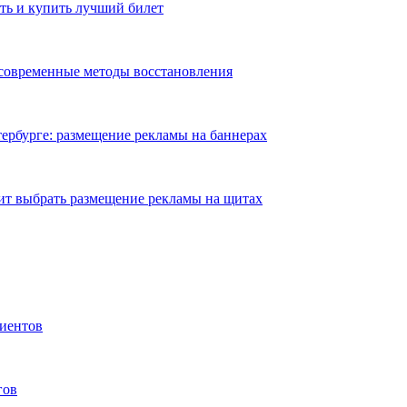
ть и купить лучший билет
 современные методы восстановления
ербурге: размещение рекламы на баннерах
ит выбрать размещение рекламы на щитах
иентов
гов