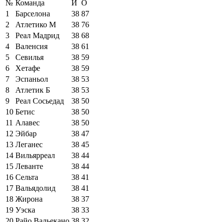
№
Команда
И
О
1
Барселона
38
87
2
Атлетико М
38
76
3
Реал Мадрид
38
68
4
Валенсия
38
61
5
Севилья
38
59
6
Хетафе
38
59
7
Эспаньол
38
53
8
Атлетик Б
38
53
9
Реал Сосьедад
38
50
10
Бетис
38
50
11
Алавес
38
50
12
Эйбар
38
47
13
Леганес
38
45
14
Вильярреал
38
44
15
Леванте
38
44
16
Сельта
38
41
17
Вальядолид
38
41
18
Жирона
38
37
19
Уэска
38
33
20
Райо Вальекано
38
32