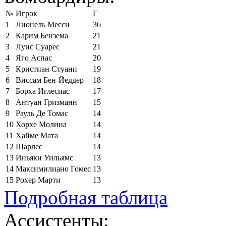
№
Игрок
Г
1
Лионель Месси
36
2
Карим Бензема
21
3
Луис Суарес
21
4
Яго Аспас
20
5
Кристиан Стуани
19
6
Виссам Бен-Йеддер
18
7
Борха Иглесиас
17
8
Антуан Гризманн
15
9
Рауль Де Томас
14
10
Хорхе Молина
14
11
Хайме Мата
14
12
Шарлес
14
13
Иньяки Уильямс
13
14
Максимилиано Гомес
13
15
Рохер Марти
13
Подробная таблица
Ассистенты: