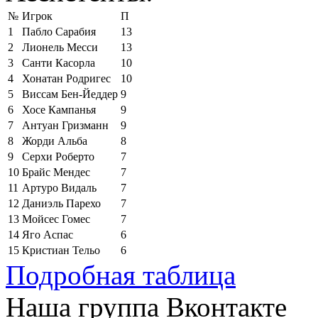
№
Игрок
П
1
Пабло Сарабия
13
2
Лионель Месси
13
3
Санти Касорла
10
4
Хонатан Родригес
10
5
Виссам Бен-Йеддер
9
6
Хосе Кампанья
9
7
Антуан Гризманн
9
8
Жорди Альба
8
9
Серхи Роберто
7
10
Брайс Мендес
7
11
Артуро Видаль
7
12
Даниэль Парехо
7
13
Мойсес Гомес
7
14
Яго Аспас
6
15
Кристиан Тельо
6
Подробная таблица
Наша группа Вконтакте