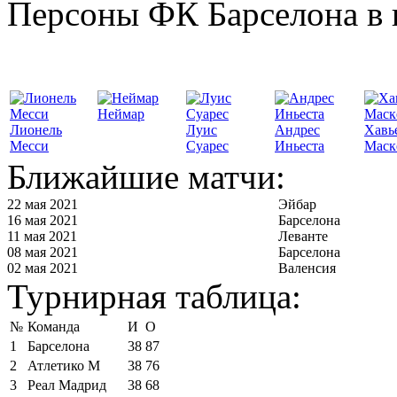
Персоны ФК Барселона в 
Неймар
Лионель
Луис
Андрес
Хавь
Месси
Суарес
Иньеста
Маск
Ближайшие матчи:
22 мая 2021
Эйбар
16 мая 2021
Барселона
11 мая 2021
Леванте
08 мая 2021
Барселона
02 мая 2021
Валенсия
Турнирная таблица:
№
Команда
И
О
1
Барселона
38
87
2
Атлетико М
38
76
3
Реал Мадрид
38
68