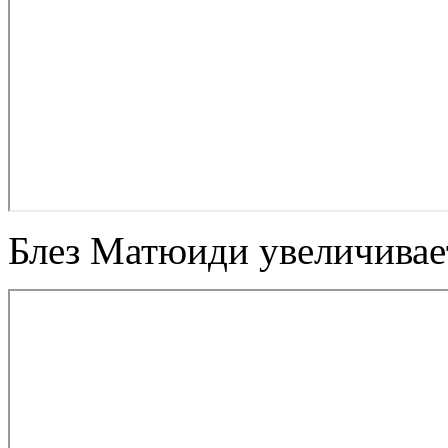
Блез Матюиди увеличива