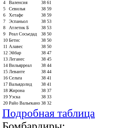
4
Валенсия
38
61
5
Севилья
38
59
6
Хетафе
38
59
7
Эспаньол
38
53
8
Атлетик Б
38
53
9
Реал Сосьедад
38
50
10
Бетис
38
50
11
Алавес
38
50
12
Эйбар
38
47
13
Леганес
38
45
14
Вильярреал
38
44
15
Леванте
38
44
16
Сельта
38
41
17
Вальядолид
38
41
18
Жирона
38
37
19
Уэска
38
33
20
Райо Вальекано
38
32
Подробная таблица
Бомбардиры: