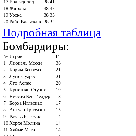
17
Вальядолид
38
41
18
Жирона
38
37
19
Уэска
38
33
20
Райо Вальекано
38
32
Подробная таблица
Бомбардиры:
№
Игрок
Г
1
Лионель Месси
36
2
Карим Бензема
21
3
Луис Суарес
21
4
Яго Аспас
20
5
Кристиан Стуани
19
6
Виссам Бен-Йеддер
18
7
Борха Иглесиас
17
8
Антуан Гризманн
15
9
Рауль Де Томас
14
10
Хорхе Молина
14
11
Хайме Мата
14