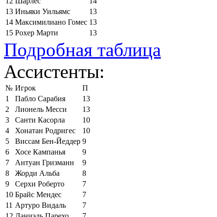
12
Шарлес
14
13
Иньяки Уильямс
13
14
Максимилиано Гомес
13
15
Рохер Марти
13
Подробная таблица
Ассистенты:
№
Игрок
П
1
Пабло Сарабия
13
2
Лионель Месси
13
3
Санти Касорла
10
4
Хонатан Родригес
10
5
Виссам Бен-Йеддер
9
6
Хосе Кампанья
9
7
Антуан Гризманн
9
8
Жорди Альба
8
9
Серхи Роберто
7
10
Брайс Мендес
7
11
Артуро Видаль
7
12
Даниэль Парехо
7