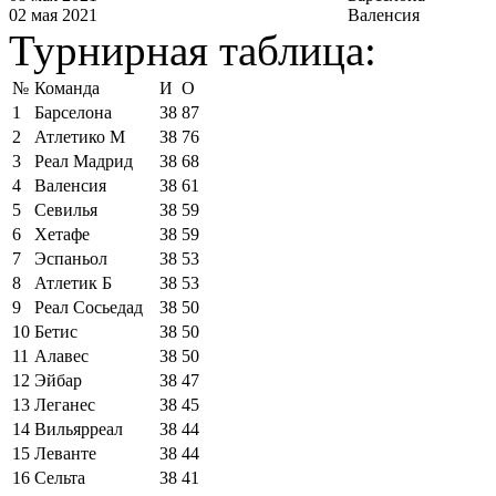
02 мая 2021
Валенсия
Турнирная таблица:
№
Команда
И
О
1
Барселона
38
87
2
Атлетико М
38
76
3
Реал Мадрид
38
68
4
Валенсия
38
61
5
Севилья
38
59
6
Хетафе
38
59
7
Эспаньол
38
53
8
Атлетик Б
38
53
9
Реал Сосьедад
38
50
10
Бетис
38
50
11
Алавес
38
50
12
Эйбар
38
47
13
Леганес
38
45
14
Вильярреал
38
44
15
Леванте
38
44
16
Сельта
38
41