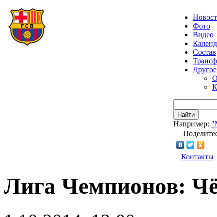
Новос
Фото
Видео
Календ
Состав
Транс
Другое
О
К
Найти
Например:
"
Поделитес
Контакты
Лига Чемпионов: Ч