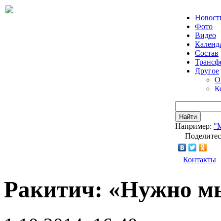
Новост
Фото
Видео
Календ
Состав
Трансф
Другое
О
К
Найти
Например:
"
Поделитес
Контакты
Ракитич: «Нужно м