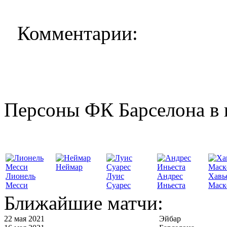
Комментарии:
Персоны ФК Барселона в 
Неймар
Лионель
Луис
Андрес
Хавь
Месси
Суарес
Иньеста
Маск
Ближайшие матчи:
22 мая 2021
Эйбар