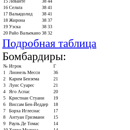
15
Леванте
38
44
16
Сельта
38
41
17
Вальядолид
38
41
18
Жирона
38
37
19
Уэска
38
33
20
Райо Вальекано
38
32
Подробная таблица
Бомбардиры:
№
Игрок
Г
1
Лионель Месси
36
2
Карим Бензема
21
3
Луис Суарес
21
4
Яго Аспас
20
5
Кристиан Стуани
19
6
Виссам Бен-Йеддер
18
7
Борха Иглесиас
17
8
Антуан Гризманн
15
9
Рауль Де Томас
14
10
Хорхе Молина
14