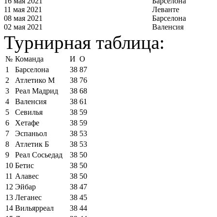
16 мая 2021
Барселона
11 мая 2021
Леванте
08 мая 2021
Барселона
02 мая 2021
Валенсия
Турнирная таблица:
№
Команда
И
О
1
Барселона
38
87
2
Атлетико М
38
76
3
Реал Мадрид
38
68
4
Валенсия
38
61
5
Севилья
38
59
6
Хетафе
38
59
7
Эспаньол
38
53
8
Атлетик Б
38
53
9
Реал Сосьедад
38
50
10
Бетис
38
50
11
Алавес
38
50
12
Эйбар
38
47
13
Леганес
38
45
14
Вильярреал
38
44