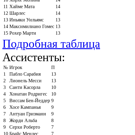
11
Хайме Мата
14
12
Шарлес
14
13
Иньяки Уильямс
13
14
Максимилиано Гомес
13
15
Рохер Марти
13
Подробная таблица
Ассистенты:
№
Игрок
П
1
Пабло Сарабия
13
2
Лионель Месси
13
3
Санти Касорла
10
4
Хонатан Родригес
10
5
Виссам Бен-Йеддер
9
6
Хосе Кампанья
9
7
Антуан Гризманн
9
8
Жорди Альба
8
9
Серхи Роберто
7
10
Брайс Мендес
7