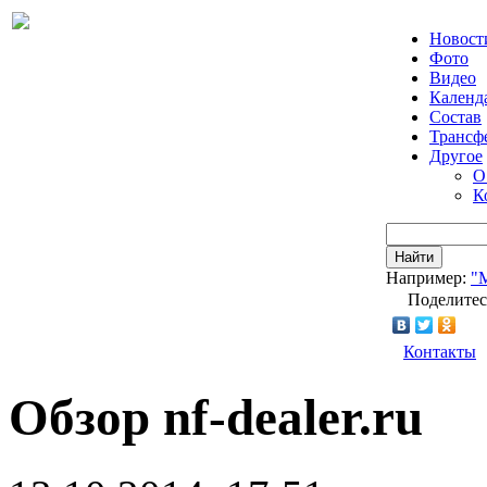
Новост
Фото
Видео
Календ
Состав
Трансф
Другое
О
К
Найти
Например:
"
Поделитес
Контакты
Обзор nf-dealer.ru