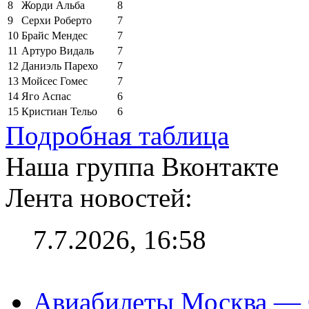
8
Жорди Альба
8
9
Серхи Роберто
7
10
Брайс Мендес
7
11
Артуро Видаль
7
12
Даниэль Парехо
7
13
Мойсес Гомес
7
14
Яго Аспас
6
15
Кристиан Тельо
6
Подробная таблица
Наша группа Вконтакте
Лента новостей:
7.7.2026, 16:58
Авиабилеты Москва — С