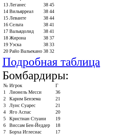
13
Леганес
38
45
14
Вильярреал
38
44
15
Леванте
38
44
16
Сельта
38
41
17
Вальядолид
38
41
18
Жирона
38
37
19
Уэска
38
33
20
Райо Вальекано
38
32
Подробная таблица
Бомбардиры:
№
Игрок
Г
1
Лионель Месси
36
2
Карим Бензема
21
3
Луис Суарес
21
4
Яго Аспас
20
5
Кристиан Стуани
19
6
Виссам Бен-Йеддер
18
7
Борха Иглесиас
17