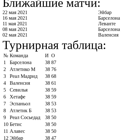
Ближайшие матчи:
22 мая 2021
Эйбар
16 мая 2021
Барселона
11 мая 2021
Леванте
08 мая 2021
Барселона
02 мая 2021
Валенсия
Турнирная таблица:
№
Команда
И
О
1
Барселона
38
87
2
Атлетико М
38
76
3
Реал Мадрид
38
68
4
Валенсия
38
61
5
Севилья
38
59
6
Хетафе
38
59
7
Эспаньол
38
53
8
Атлетик Б
38
53
9
Реал Сосьедад
38
50
10
Бетис
38
50
11
Алавес
38
50
12
Эйбар
38
47