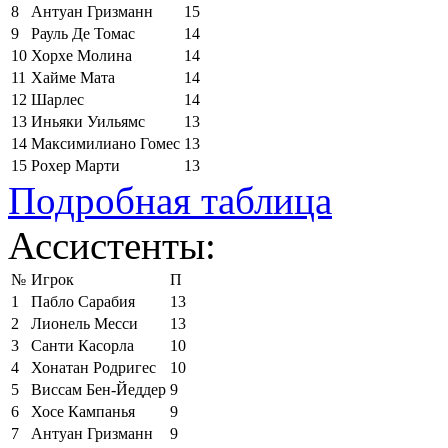
8
Антуан Гризманн
15
9
Рауль Де Томас
14
10
Хорхе Молина
14
11
Хайме Мата
14
12
Шарлес
14
13
Иньяки Уильямс
13
14
Максимилиано Гомес
13
15
Рохер Марти
13
Подробная таблица
Ассистенты:
№
Игрок
П
1
Пабло Сарабия
13
2
Лионель Месси
13
3
Санти Касорла
10
4
Хонатан Родригес
10
5
Виссам Бен-Йеддер
9
6
Хосе Кампанья
9
7
Антуан Гризманн
9