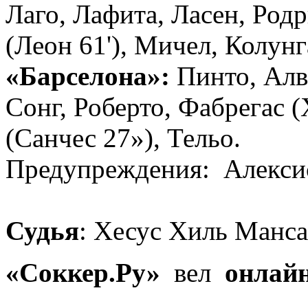
Лаго, Лафита, Ласен, Родр
(Леон 61'), Мичел, Колунг
«Барселона»:
Пинто, Алв
Сонг, Роберто, Фабрегас 
(Санчес 27»), Тельо.
Предупреждения: Алексис 
Судья
: Хесус Хиль Манс
«Соккер.Ру»
вел
онлай