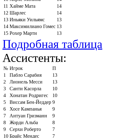
11
Хайме Мата
14
12
Шарлес
14
13
Иньяки Уильямс
13
14
Максимилиано Гомес
13
15
Рохер Марти
13
Подробная таблица
Ассистенты:
№
Игрок
П
1
Пабло Сарабия
13
2
Лионель Месси
13
3
Санти Касорла
10
4
Хонатан Родригес
10
5
Виссам Бен-Йеддер
9
6
Хосе Кампанья
9
7
Антуан Гризманн
9
8
Жорди Альба
8
9
Серхи Роберто
7
10
Брайс Мендес
7