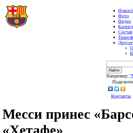
Новос
Фото
Видео
Календ
Состав
Транс
Другое
О
К
Найти
Например:
"
Поделитес
Контакты
Месси принес «Барс
«Хетафе»