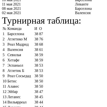
11 мая 2021
Леванте
08 мая 2021
Барселона
02 мая 2021
Валенсия
Турнирная таблица:
№
Команда
И
О
1
Барселона
38
87
2
Атлетико М
38
76
3
Реал Мадрид
38
68
4
Валенсия
38
61
5
Севилья
38
59
6
Хетафе
38
59
7
Эспаньол
38
53
8
Атлетик Б
38
53
9
Реал Сосьедад
38
50
10
Бетис
38
50
11
Алавес
38
50
12
Эйбар
38
47
13
Леганес
38
45
14
Вильярреал
38
44