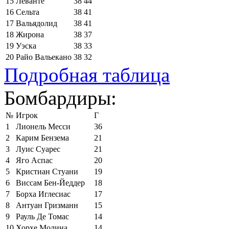
15
Леванте
38
44
16
Сельта
38
41
17
Вальядолид
38
41
18
Жирона
38
37
19
Уэска
38
33
20
Райо Вальекано
38
32
Подробная таблица
Бомбардиры:
№
Игрок
Г
1
Лионель Месси
36
2
Карим Бензема
21
3
Луис Суарес
21
4
Яго Аспас
20
5
Кристиан Стуани
19
6
Виссам Бен-Йеддер
18
7
Борха Иглесиас
17
8
Антуан Гризманн
15
9
Рауль Де Томас
14
10
Хорхе Молина
14