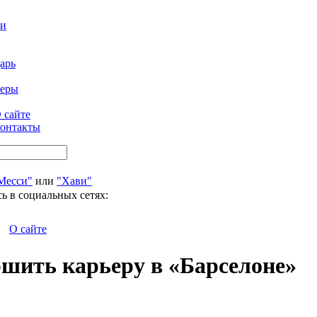
ти
арь
феры
 сайте
онтакты
Месси"
или
"Хави"
ь в социальных сетях:
О сайте
шить карьеру в «Барселоне»