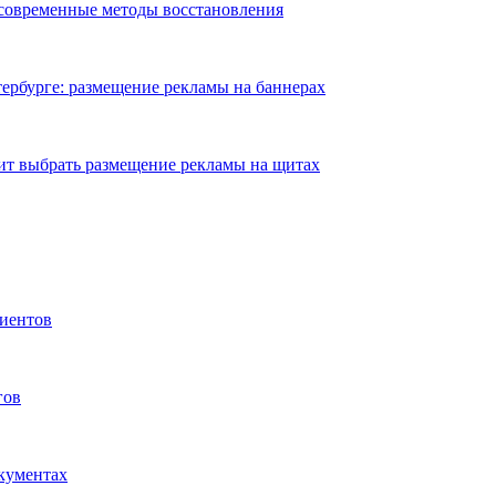
 современные методы восстановления
ербурге: размещение рекламы на баннерах
ит выбрать размещение рекламы на щитах
иентов
гов
окументах