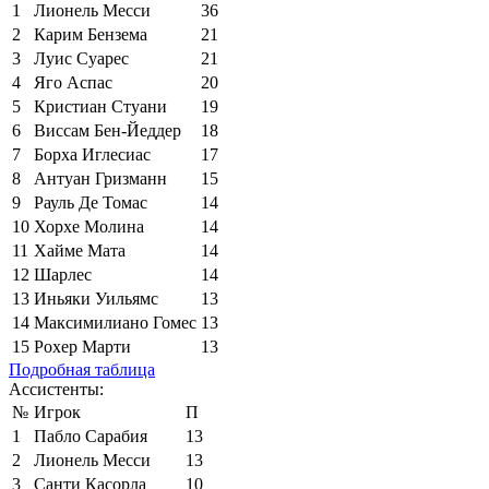
1
Лионель Месси
36
2
Карим Бензема
21
3
Луис Суарес
21
4
Яго Аспас
20
5
Кристиан Стуани
19
6
Виссам Бен-Йеддер
18
7
Борха Иглесиас
17
8
Антуан Гризманн
15
9
Рауль Де Томас
14
10
Хорхе Молина
14
11
Хайме Мата
14
12
Шарлес
14
13
Иньяки Уильямс
13
14
Максимилиано Гомес
13
15
Рохер Марти
13
Подробная таблица
Ассистенты:
№
Игрок
П
1
Пабло Сарабия
13
2
Лионель Месси
13
3
Санти Касорла
10