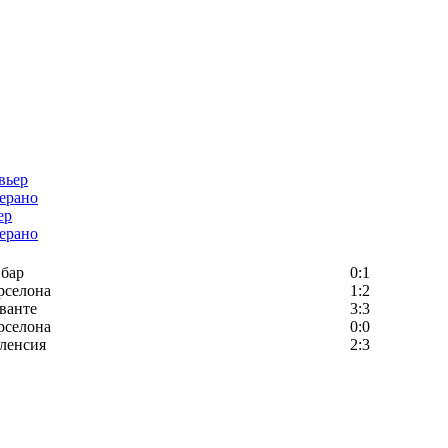
ер
ерано
бар
0:1
рселона
1:2
ванте
3:3
рселона
0:0
ленсия
2:3