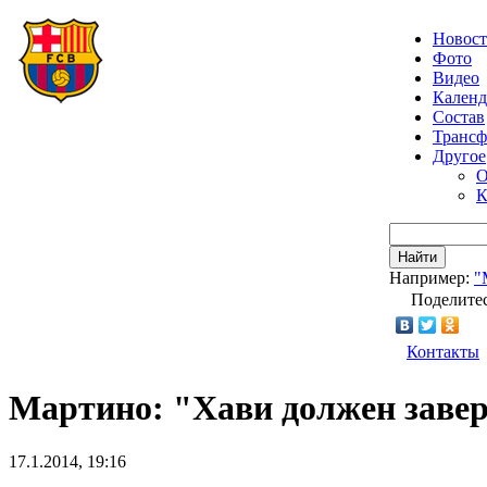
Новос
Фото
Видео
Календ
Состав
Транс
Другое
О
К
Найти
Например:
"
Поделитес
Контакты
Мартино: "Хави должен завер
17.1.2014, 19:16