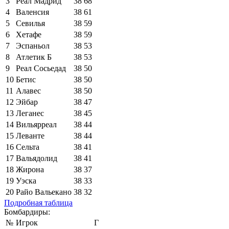
3
Реал Мадрид
38
68
4
Валенсия
38
61
5
Севилья
38
59
6
Хетафе
38
59
7
Эспаньол
38
53
8
Атлетик Б
38
53
9
Реал Сосьедад
38
50
10
Бетис
38
50
11
Алавес
38
50
12
Эйбар
38
47
13
Леганес
38
45
14
Вильярреал
38
44
15
Леванте
38
44
16
Сельта
38
41
17
Вальядолид
38
41
18
Жирона
38
37
19
Уэска
38
33
20
Райо Вальекано
38
32
Подробная таблица
Бомбардиры:
№
Игрок
Г