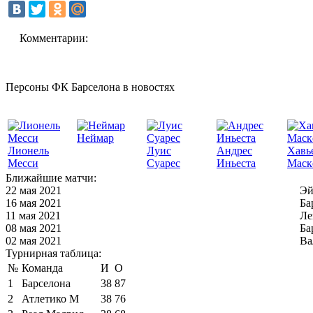
Комментарии:
Персоны ФК Барселона в новостях
Неймар
Лионель
Луис
Андрес
Хавь
Месси
Суарес
Иньеста
Маск
Ближайшие матчи:
22 мая 2021
Эй
16 мая 2021
Ба
11 мая 2021
Ле
08 мая 2021
Ба
02 мая 2021
Ва
Турнирная таблица:
№
Команда
И
О
1
Барселона
38
87
2
Атлетико М
38
76