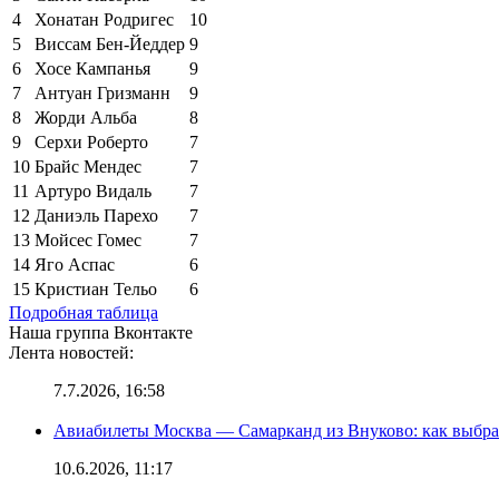
4
Хонатан Родригес
10
5
Виссам Бен-Йеддер
9
6
Хосе Кампанья
9
7
Антуан Гризманн
9
8
Жорди Альба
8
9
Серхи Роберто
7
10
Брайс Мендес
7
11
Артуро Видаль
7
12
Даниэль Парехо
7
13
Мойсес Гомес
7
14
Яго Аспас
6
15
Кристиан Тельо
6
Подробная таблица
Наша группа Вконтакте
Лента новостей:
7.7.2026, 16:58
Авиабилеты Москва — Самарканд из Внуково: как выбра
10.6.2026, 11:17