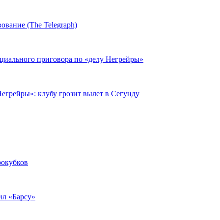
ование (The Telegraph)
циального приговора по «делу Негрейры»
егрейры»: клубу грозит вылет в Сегунду
рокубков
ил «Барсу»