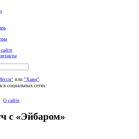
и
арь
еры
 сайте
онтакты
Месси"
или
"Хави"
ь в социальных сетях:
О сайте
тч с «Эйбаром»