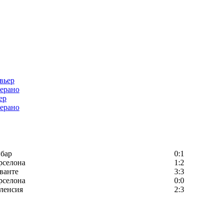
ер
ерано
бар
0:1
рселона
1:2
ванте
3:3
рселона
0:0
ленсия
2:3