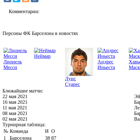
Комментарии:
Персоны ФК Барселона в новостях
Неймар
Лионель
Андрес
Хавь
Месси
Иньеста
Маск
Луис
Суарес
Ближайшие матчи:
22 мая 2021
Эй
16 мая 2021
Ба
11 мая 2021
Ле
08 мая 2021
Ба
02 мая 2021
Ва
Турнирная таблица:
№
Команда
И
О
1
Барселона
38
87