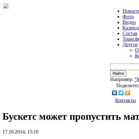
Новост
Фото
Видео
Календ
Состав
Трансф
Другое
О
К
Найти
Например:
"
Поделитес
Контакты
Бускетс может пропустить ма
17.10.2014, 15:10