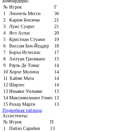
Бомбардиры:
№
Игрок
Г
1
Лионель Месси
36
2
Карим Бензема
21
3
Луис Суарес
21
4
Яго Аспас
20
5
Кристиан Стуани
19
6
Виссам Бен-Йеддер
18
7
Борха Иглесиас
17
8
Антуан Гризманн
15
9
Рауль Де Томас
14
10
Хорхе Молина
14
11
Хайме Мата
14
12
Шарлес
14
13
Иньяки Уильямс
13
14
Максимилиано Гомес
13
15
Рохер Марти
13
Подробная таблица
Ассистенты:
№
Игрок
П
1
Пабло Сарабия
13