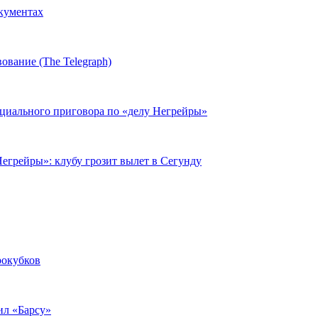
окументах
ование (The Telegraph)
циального приговора по «делу Негрейры»
егрейры»: клубу грозит вылет в Сегунду
рокубков
ил «Барсу»