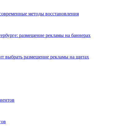
 современные методы восстановления
ербурге: размещение рекламы на баннерах
ит выбрать размещение рекламы на щитах
иентов
гов