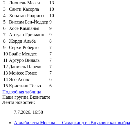
2
Лионель Месси
13
3
Санти Касорла
10
4
Хонатан Родригес
10
5
Виссам Бен-Йеддер
9
6
Хосе Кампанья
9
7
Антуан Гризманн
9
8
Жорди Альба
8
9
Серхи Роберто
7
10
Брайс Мендес
7
11
Артуро Видаль
7
12
Даниэль Парехо
7
13
Мойсес Гомес
7
14
Яго Аспас
6
15
Кристиан Тельо
6
Подробная таблица
Наша группа Вконтакте
Лента новостей:
7.7.2026, 16:58
Авиабилеты Москва — Самарканд из Внуково: как выбра