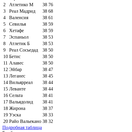
2
Атлетико М
38
76
3
Реал Мадрид
38
68
4
Валенсия
38
61
5
Севилья
38
59
6
Хетафе
38
59
7
Эспаньол
38
53
8
Атлетик Б
38
53
9
Реал Сосьедад
38
50
10
Бетис
38
50
11
Алавес
38
50
12
Эйбар
38
47
13
Леганес
38
45
14
Вильярреал
38
44
15
Леванте
38
44
16
Сельта
38
41
17
Вальядолид
38
41
18
Жирона
38
37
19
Уэска
38
33
20
Райо Вальекано
38
32
Подробная таблица