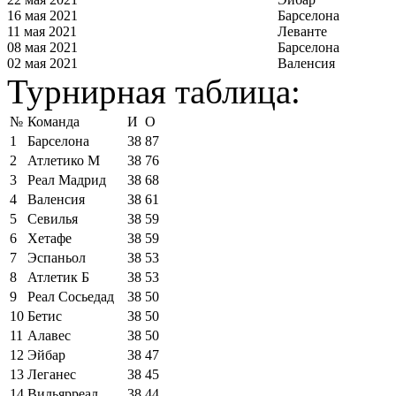
16 мая 2021
Барселона
11 мая 2021
Леванте
08 мая 2021
Барселона
02 мая 2021
Валенсия
Турнирная таблица:
№
Команда
И
О
1
Барселона
38
87
2
Атлетико М
38
76
3
Реал Мадрид
38
68
4
Валенсия
38
61
5
Севилья
38
59
6
Хетафе
38
59
7
Эспаньол
38
53
8
Атлетик Б
38
53
9
Реал Сосьедад
38
50
10
Бетис
38
50
11
Алавес
38
50
12
Эйбар
38
47
13
Леганес
38
45
14
Вильярреал
38
44