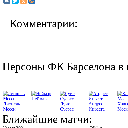
Комментарии:
Персоны ФК Барселона в 
Неймар
Лионель
Луис
Андрес
Хавь
Месси
Суарес
Иньеста
Маск
Ближайшие матчи:
22 мая 2021
Эйбар