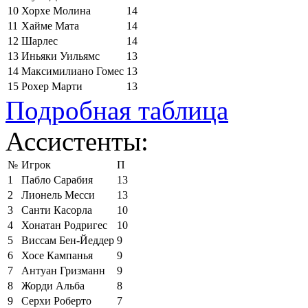
10
Хорхе Молина
14
11
Хайме Мата
14
12
Шарлес
14
13
Иньяки Уильямс
13
14
Максимилиано Гомес
13
15
Рохер Марти
13
Подробная таблица
Ассистенты:
№
Игрок
П
1
Пабло Сарабия
13
2
Лионель Месси
13
3
Санти Касорла
10
4
Хонатан Родригес
10
5
Виссам Бен-Йеддер
9
6
Хосе Кампанья
9
7
Антуан Гризманн
9
8
Жорди Альба
8
9
Серхи Роберто
7