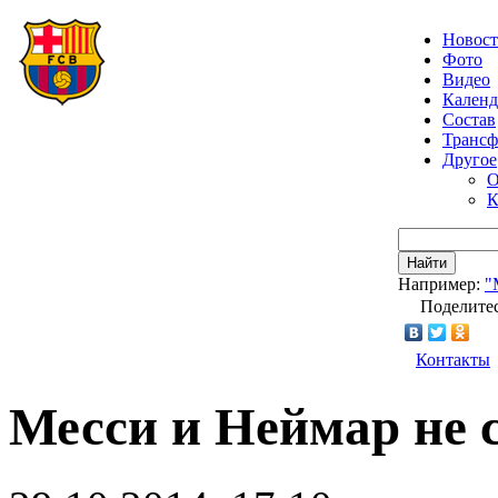
Новос
Фото
Видео
Календ
Состав
Транс
Другое
О
К
Найти
Например:
"
Поделитес
Контакты
Месси и Неймар не 