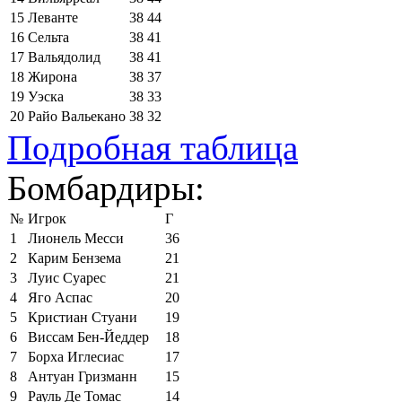
15
Леванте
38
44
16
Сельта
38
41
17
Вальядолид
38
41
18
Жирона
38
37
19
Уэска
38
33
20
Райо Вальекано
38
32
Подробная таблица
Бомбардиры:
№
Игрок
Г
1
Лионель Месси
36
2
Карим Бензема
21
3
Луис Суарес
21
4
Яго Аспас
20
5
Кристиан Стуани
19
6
Виссам Бен-Йеддер
18
7
Борха Иглесиас
17
8
Антуан Гризманн
15
9
Рауль Де Томас
14