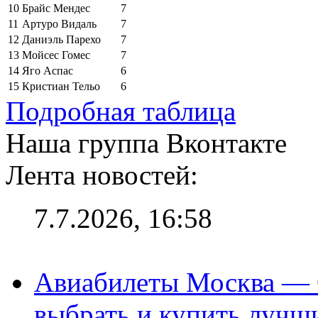
10
Брайс Мендес
7
11
Артуро Видаль
7
12
Даниэль Парехо
7
13
Мойсес Гомес
7
14
Яго Аспас
6
15
Кристиан Тельо
6
Подробная таблица
Наша группа Вконтакте
Лента новостей:
7.7.2026, 16:58
Авиабилеты Москва — С
выбрать и купить лучш