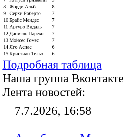
8
Жорди Альба
8
9
Серхи Роберто
7
10
Брайс Мендес
7
11
Артуро Видаль
7
12
Даниэль Парехо
7
13
Мойсес Гомес
7
14
Яго Аспас
6
15
Кристиан Тельо
6
Подробная таблица
Наша группа Вконтакте
Лента новостей:
7.7.2026, 16:58