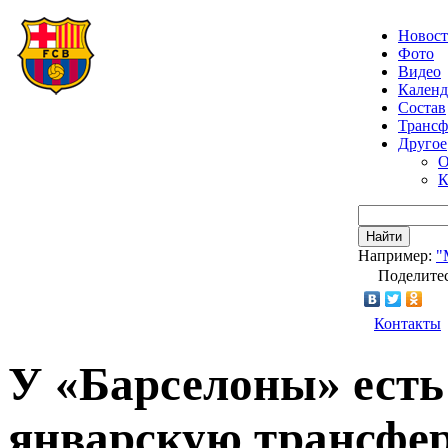
Новос
Фото
Видео
Календ
Состав
Транс
Другое
О
К
Найти
Например:
"
Поделитес
Контакты
У «Барселоны» есть
январскую трансфе