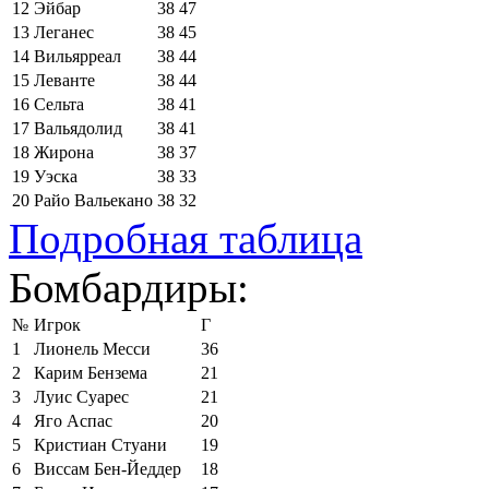
12
Эйбар
38
47
13
Леганес
38
45
14
Вильярреал
38
44
15
Леванте
38
44
16
Сельта
38
41
17
Вальядолид
38
41
18
Жирона
38
37
19
Уэска
38
33
20
Райо Вальекано
38
32
Подробная таблица
Бомбардиры:
№
Игрок
Г
1
Лионель Месси
36
2
Карим Бензема
21
3
Луис Суарес
21
4
Яго Аспас
20
5
Кристиан Стуани
19
6
Виссам Бен-Йеддер
18