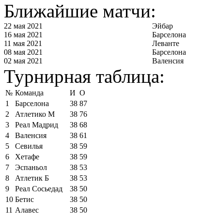
Ближайшие матчи:
22 мая 2021
Эйбар
16 мая 2021
Барселона
11 мая 2021
Леванте
08 мая 2021
Барселона
02 мая 2021
Валенсия
Турнирная таблица:
№
Команда
И
О
1
Барселона
38
87
2
Атлетико М
38
76
3
Реал Мадрид
38
68
4
Валенсия
38
61
5
Севилья
38
59
6
Хетафе
38
59
7
Эспаньол
38
53
8
Атлетик Б
38
53
9
Реал Сосьедад
38
50
10
Бетис
38
50
11
Алавес
38
50