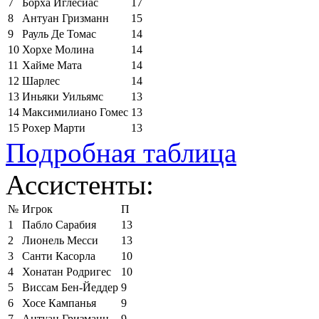
7
Борха Иглесиас
17
8
Антуан Гризманн
15
9
Рауль Де Томас
14
10
Хорхе Молина
14
11
Хайме Мата
14
12
Шарлес
14
13
Иньяки Уильямс
13
14
Максимилиано Гомес
13
15
Рохер Марти
13
Подробная таблица
Ассистенты:
№
Игрок
П
1
Пабло Сарабия
13
2
Лионель Месси
13
3
Санти Касорла
10
4
Хонатан Родригес
10
5
Виссам Бен-Йеддер
9
6
Хосе Кампанья
9
7
Антуан Гризманн
9