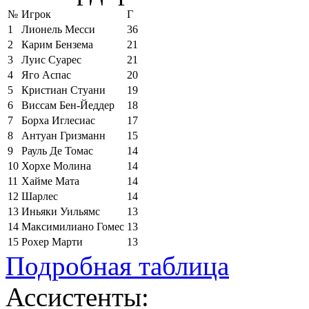
№
Игрок
Г
1
Лионель Месси
36
2
Карим Бензема
21
3
Луис Суарес
21
4
Яго Аспас
20
5
Кристиан Стуани
19
6
Виссам Бен-Йеддер
18
7
Борха Иглесиас
17
8
Антуан Гризманн
15
9
Рауль Де Томас
14
10
Хорхе Молина
14
11
Хайме Мата
14
12
Шарлес
14
13
Иньяки Уильямс
13
14
Максимилиано Гомес
13
15
Рохер Марти
13
Подробная таблица
Ассистенты: