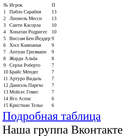
№
Игрок
П
1
Пабло Сарабия
13
2
Лионель Месси
13
3
Санти Касорла
10
4
Хонатан Родригес
10
5
Виссам Бен-Йеддер
9
6
Хосе Кампанья
9
7
Антуан Гризманн
9
8
Жорди Альба
8
9
Серхи Роберто
7
10
Брайс Мендес
7
11
Артуро Видаль
7
12
Даниэль Парехо
7
13
Мойсес Гомес
7
14
Яго Аспас
6
15
Кристиан Тельо
6
Подробная таблица
Наша группа Вконтакте