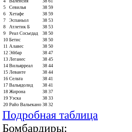
4
Валенсия
38
61
5
Севилья
38
59
6
Хетафе
38
59
7
Эспаньол
38
53
8
Атлетик Б
38
53
9
Реал Сосьедад
38
50
10
Бетис
38
50
11
Алавес
38
50
12
Эйбар
38
47
13
Леганес
38
45
14
Вильярреал
38
44
15
Леванте
38
44
16
Сельта
38
41
17
Вальядолид
38
41
18
Жирона
38
37
19
Уэска
38
33
20
Райо Вальекано
38
32
Подробная таблица
Бомбардиры: