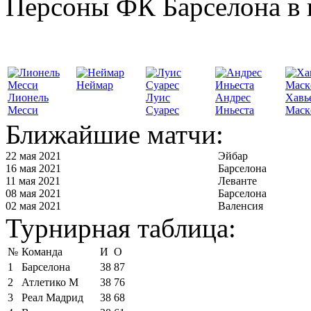
Персоны ФК Барселона в 
Неймар
Лионель
Луис
Андрес
Хавь
Месси
Суарес
Иньеста
Маск
Ближайшие матчи:
22 мая 2021
Эйбар
16 мая 2021
Барселона
11 мая 2021
Леванте
08 мая 2021
Барселона
02 мая 2021
Валенсия
Турнирная таблица:
№
Команда
И
О
1
Барселона
38
87
2
Атлетико М
38
76
3
Реал Мадрид
38
68