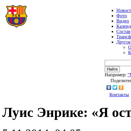
Новос
Фото
Видео
Календ
Состав
Транс
Другое
О
К
Найти
Например:
"
Поделитес
Контакты
Луис Энрике: «Я ос