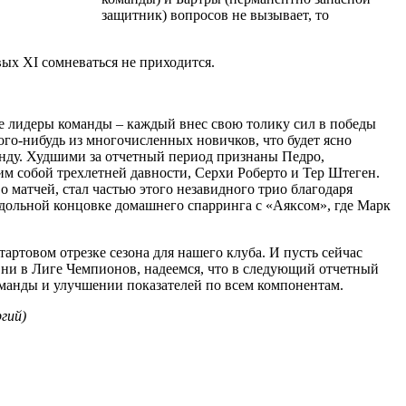
защитник) вопросов не вызывает, то
вых XI сомневаться не приходится.
е лидеры команды – каждый внес свою толику сил в победы
ого-нибудь из многочисленных новичков, что будет ясно
анду. Худшими за отчетный период признаны Педро,
им собой трехлетней давности, Серхи Роберто и Тер Штеген.
о матчей, стал частью этого незавидного трио благодаря
дольной концовке домашнего спарринга с «Аяксом», где Марк
стартовом отрезке сезона для нашего клуба. И пусть сейчас
, ни в Лиге Чемпионов, надеемся, что в следующий отчетный
манды и улучшении показателей по всем компонентам.
ргий)