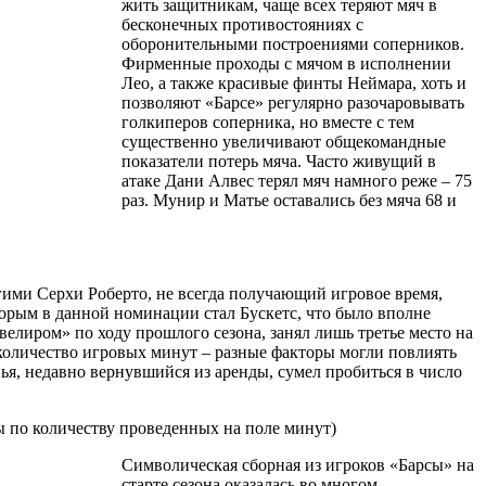
жить защитникам, чаще всех теряют мяч в
бесконечных противостояниях с
оборонительными построениями соперников.
Фирменные проходы с мячом в исполнении
Лео, а также красивые финты Неймара, хоть и
позволяют «Барсе» регулярно разочаровывать
голкиперов соперника, но вместе с тем
существенно увеличивают общекомандные
показатели потерь мяча. Часто живущий в
атаке Дани Алвес терял мяч намного реже – 75
раз. Мунир и Матье оставались без мяча 68 и
ими Серхи Роберто, не всегда получающий игровое время,
торым в данной номинации стал Бускетс, что было вполне
елиром» по ходу прошлого сезона, занял лишь третье место на
количество игровых минут – разные факторы могли повлиять
ья, недавно вернувшийся из аренды, сумел пробиться в число
по количеству проведенных на поле минут)
Символическая сборная из игроков «Барсы» на
старте сезона оказалась во многом