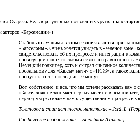
иса Суареса. Ведь в регулярных появлениях уругвайца в старто
авторов «Барсамании»)
Стабильно лучшими в этом сезоне являются признанны
«Барселоны». Очень хочется увидеть в «зеленой зоне» к
свидетельствовать об их прогрессе и интеграции в ком
проводящий пока что слабый сезон по сравнению с сам
Немецкий голкипер, хоть и сыграл считанное количеств
провальному для «Барсы» матчу с «ПСЖ», а также вали
пропустил гол в последние 10 минут.
Вот, собственно, и все, что мы хотели рассказать вам о 
«Барселона» не занимает первых мест ни в чемпионате
период мы расскажем вам о существенном прогрессе ко
Текстовое и статистическое наполнение –
Jordi
.
L
. (Гео
Графическое изображение — Streichholz (Полина)