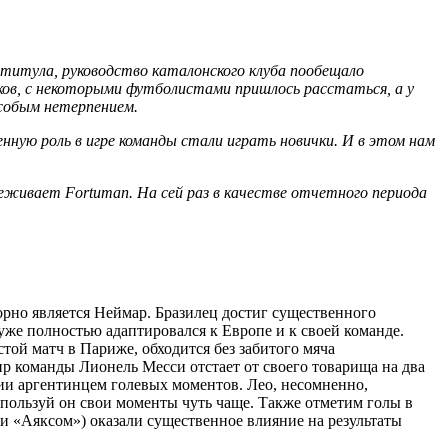
 титула, руководство каталонского клуба пообещало
ков, с некоторыми футболистами пришлось расстаться, а у
особым нетерпением.
нную роль в игре команды стали играть новички. И в этом нам
живает Fortuman. На сей раз в качестве отчетного периода
рно является Неймар. Бразилец достиг существенного
, уже полностью адаптировался к Европе и к своей команде.
той матч в Париже, обходится без забитого мяча
команды Лионель Месси отстает от своего товарища на два
ии аргентинцем голевых моментов. Лео, несомненно,
пользуй он свои моменты чуть чаще. Также отметим голы в
и «Аяксом») оказали существенное влияние на результаты