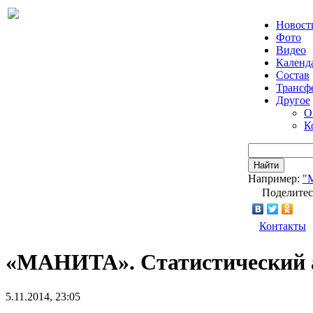
Новост
Фото
Видео
Календ
Состав
Трансф
Другое
О
К
Найти
Например:
"
Поделитес
Контакты
«МАНИТА». Статистический а
5.11.2014, 23:05