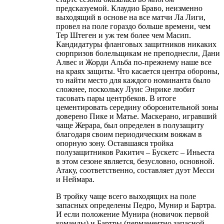
предсказуемой. Клаудио Браво, неизменно
выходящий в основе на все матчи Ла Лиги,
провел на поле гораздо больше времени, чем
Тер Штеген и уж тем более чем Масип.
Кандидатуры фланговых защитников никаких
сюрпризов болельщикам не преподнесли, Дани
Алвес и Жорди Альба по-прежнему наше все
на краях защиты. Что касается центра обороны,
то найти место для каждого номинанта было
сложнее, поскольку Луис Энрике любит
тасовать пары центрбеков. В итоге
цементировать середину оборонительной зоны
доверено Пике и Матье. Маскерано, игравший
чаще Жерара, был определен в полузащиту
благодаря своим периодическим вояжам в
опорную зону. Оставшаяся тройка
полузащитников Ракитич – Бускетс – Иньеста
в этом сезоне является, безусловно, основной.
Атаку, соответственно, составляет дуэт Месси
и Неймара.
В тройку чаще всего выходящих на поле
запасных определены Педро, Мунир и Бартра.
И если положение Мунира (новичок первой
команды) и Бартры (перманентно запасной