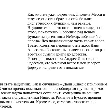
Как многие уже подметили, Лионель Месси в
этом сезоне стал брать на себя больше
диспетчерских функций, чем раньше.
Неудивительно, что он и вышел в лидеры по
этому показателю. Особенно рад новым
функциям аргентинца Неймар, забивший с
передач Лео подавляющую часть своих голов.
Тремя голевыми передачи отметился Дани
Алвес, чьи бесконечные навесы несколько раз
все-таки сумели дойти до адресата.
Разочаровывает пока Андрес Иньеста, но
надеемся, что чемпион всего и вся наберет
форму и исправит эти показатели.
л стать защитник. Так и случилось – Дани Алвес с приличным
В число прочих номинантов вошла обширная группа игроков
 лежит задача попытаться остановить соперника на ранних
а также полузащитники Иньеста, Ракитич и Бускетс прошли
овыми показателями. Кроме того, отметим относительно
ятерки.