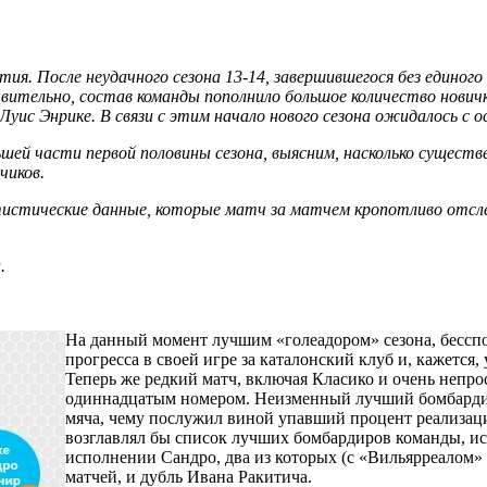
я. После неудачного сезона 13-14, завершившегося без единого
вительно, состав команды пополнило большое количество нович
Луис Энрике. В связи с этим начало нового сезона ожидалось с 
шей части первой половины сезона, выясним, насколько существе
чиков.
истические данные, которые матч за матчем кропотливо отсле
.
На данный момент лучшим «голеадором» сезона, бесспо
прогресса в своей игре за каталонский клуб и, кажется
Теперь же редкий матч, включая Класико и очень непрос
одиннадцатым номером. Неизменный лучший бомбардир 
мяча, чему послужил виной упавший процент реализац
возглавлял бы список лучших бомбардиров команды, ис
исполнении Сандро, два из которых (с «Вильярреалом» 
матчей, и дубль Ивана Ракитича.