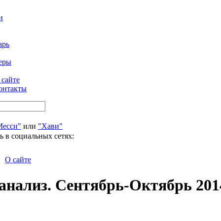
и
арь
еры
 сайте
онтакты
Месси"
или
"Хави"
ь в социальных сетях:
О сайте
нализ. Сентябрь-Октябрь 201