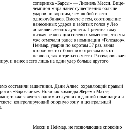
соперника «Барсы» — Лионель Месси. Вице-
чемпион мира нанес существенно больше
ударов по воротам, чем любой из его
одноклубников. Вместе с тем, соотношение
нанесенных ударов и забитых голов у Лео
оставляет желать лучшего. Причина тому –
низкая реализация голевых моментов, что мы
уже отмечали ранее в номинации «Голеадор».
Неймар, ударив по воротам 37 раз, занял
второе место с большим отрывом как от
первого, так и третьего места. Разочаровывает
ру, и нанес всего лишь на один удар больше другого
емо составили защитники. Дани Алвес, охраняющий правый
 против «Барселоны». Новичок команды Жереми Матье,
фланг, также является одним из лучших в данной номинации и
Бускетс, контролирующий опорную зону, и центральный
о.
Месси и Неймар, не позволяющие спокойно