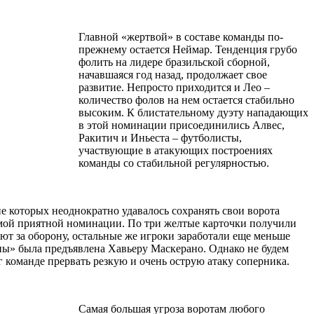
Главной «жертвой» в составе команды по-
прежнему остается Неймар. Тенденция грубо
фолить на лидере бразильской сборной,
начавшаяся год назад, продолжает свое
развитие. Непросто приходится и Лео –
количество фолов на нем остается стабильно
высоким. К блистательному дуэту нападающих
в этой номинации присоединились Алвес,
Ракитич и Иньеста – футболисты,
участвующие в атакующих построениях
команды со стабильной регулярностью.
ие которых неоднократно удавалось сохранять свои ворота
самой приятной номинации. По три желтые карточки получили
ют за оборону, остальные же игроки заработали еще меньше
ны» была предъявлена Хавьеру Маскерано. Однако не будем
 команде прервать резкую и очень острую атаку соперника.
Самая большая угроза воротам любого