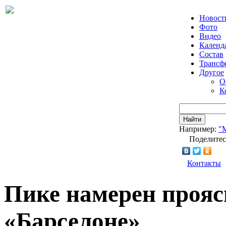
Новост
Фото
Видео
Календ
Состав
Трансф
Другое
О
К
Найти
Например:
"
Поделитес
Контакты
Пике намерен прояс
«Барселоне»