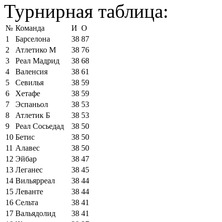
Турнирная таблица:
№
Команда
И
О
1
Барселона
38
87
2
Атлетико М
38
76
3
Реал Мадрид
38
68
4
Валенсия
38
61
5
Севилья
38
59
6
Хетафе
38
59
7
Эспаньол
38
53
8
Атлетик Б
38
53
9
Реал Сосьедад
38
50
10
Бетис
38
50
11
Алавес
38
50
12
Эйбар
38
47
13
Леганес
38
45
14
Вильярреал
38
44
15
Леванте
38
44
16
Сельта
38
41
17
Вальядолид
38
41