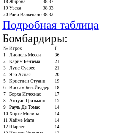
18
Жирона
38
37
19
Уэска
38
33
20
Райо Вальекано
38
32
Подробная таблица
Бомбардиры:
№
Игрок
Г
1
Лионель Месси
36
2
Карим Бензема
21
3
Луис Суарес
21
4
Яго Аспас
20
5
Кристиан Стуани
19
6
Виссам Бен-Йеддер
18
7
Борха Иглесиас
17
8
Антуан Гризманн
15
9
Рауль Де Томас
14
10
Хорхе Молина
14
11
Хайме Мата
14
12
Шарлес
14