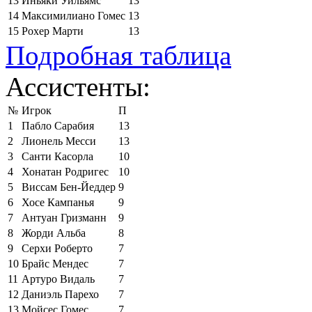
13
Иньяки Уильямс
13
14
Максимилиано Гомес
13
15
Рохер Марти
13
Подробная таблица
Ассистенты:
№
Игрок
П
1
Пабло Сарабия
13
2
Лионель Месси
13
3
Санти Касорла
10
4
Хонатан Родригес
10
5
Виссам Бен-Йеддер
9
6
Хосе Кампанья
9
7
Антуан Гризманн
9
8
Жорди Альба
8
9
Серхи Роберто
7
10
Брайс Мендес
7
11
Артуро Видаль
7
12
Даниэль Парехо
7
13
Мойсес Гомес
7