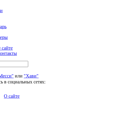
ти
арь
феры
 сайте
онтакты
Месси"
или
"Хави"
ь в социальных сетях:
О сайте