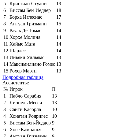
5
Кристиан Стуани
19
6
Виссам Бен-Йеддер
18
7
Борха Иглесиас
17
8
Антуан Гризманн
15
9
Рауль Де Томас
14
10
Хорхе Молина
14
11
Хайме Мата
14
12
Шарлес
14
13
Иньяки Уильямс
13
14
Максимилиано Гомес
13
15
Рохер Марти
13
Подробная таблица
Ассистенты:
№
Игрок
П
1
Пабло Сарабия
13
2
Лионель Месси
13
3
Санти Касорла
10
4
Хонатан Родригес
10
5
Виссам Бен-Йеддер
9
6
Хосе Кампанья
9
7
Антуан Гризманн
9