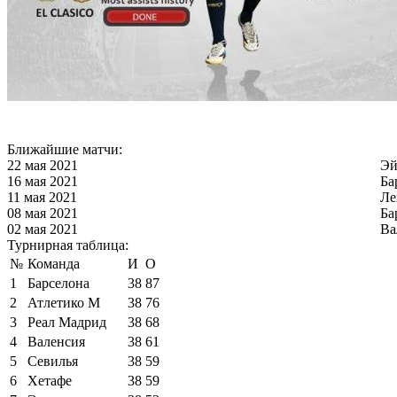
Ближайшие матчи:
22 мая 2021
Эй
16 мая 2021
Ба
11 мая 2021
Ле
08 мая 2021
Ба
02 мая 2021
Ва
Турнирная таблица:
№
Команда
И
О
1
Барселона
38
87
2
Атлетико М
38
76
3
Реал Мадрид
38
68
4
Валенсия
38
61
5
Севилья
38
59
6
Хетафе
38
59