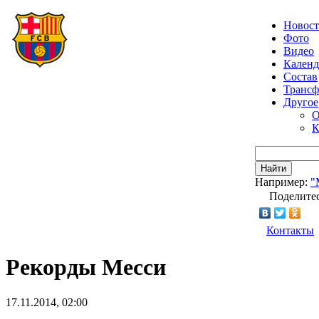
Новос
Фото
Видео
Календ
Состав
Транс
Другое
О
К
Найти
Например:
"
Поделитес
Контакты
Рекорды Месси
17.11.2014, 02:00