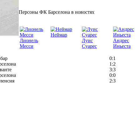
Персоны ФК Барселона в новостях
Неймар
Лионель
Луис
Андрес
Месси
Суарес
Иньеста
бар
0:1
рселона
1:2
ванте
3:3
рселона
0:0
ленсия
2:3