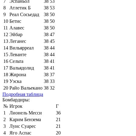
7
Эспаньол
38
53
8
Атлетик Б
38
53
9
Реал Сосьедад
38
50
10
Бетис
38
50
11
Алавес
38
50
12
Эйбар
38
47
13
Леганес
38
45
14
Вильярреал
38
44
15
Леванте
38
44
16
Сельта
38
41
17
Вальядолид
38
41
18
Жирона
38
37
19
Уэска
38
33
20
Райо Вальекано
38
32
Подробная таблица
Бомбардиры:
№
Игрок
Г
1
Лионель Месси
36
2
Карим Бензема
21
3
Луис Суарес
21
4
Яго Аспас
20