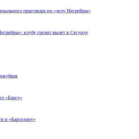
циального приговора по «делу Негрейры»
егрейры»: клубу грозит вылет в Сегунду
рокубков
ил «Барсу»
ти в «Барселону»