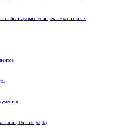
ит выбрать размещение рекламы на щитах
иентов
гов
окументах
ование (The Telegraph)