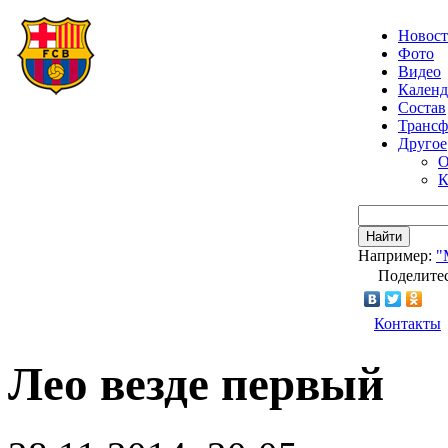
Новос
Фото
Видео
Календ
Состав
Транс
Другое
О
К
Найти
Например:
"
Поделитес
Контакты
Лео везде первый