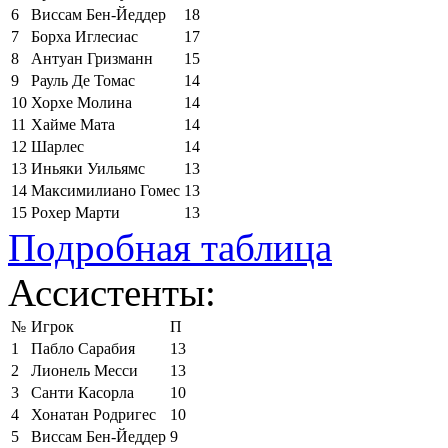
6
Виссам Бен-Йеддер
18
7
Борха Иглесиас
17
8
Антуан Гризманн
15
9
Рауль Де Томас
14
10
Хорхе Молина
14
11
Хайме Мата
14
12
Шарлес
14
13
Иньяки Уильямс
13
14
Максимилиано Гомес
13
15
Рохер Марти
13
Подробная таблица
Ассистенты:
№
Игрок
П
1
Пабло Сарабия
13
2
Лионель Месси
13
3
Санти Касорла
10
4
Хонатан Родригес
10
5
Виссам Бен-Йеддер
9