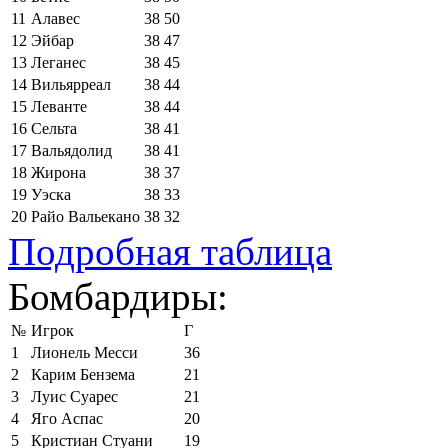
11
Алавес
38
50
12
Эйбар
38
47
13
Леганес
38
45
14
Вильярреал
38
44
15
Леванте
38
44
16
Сельта
38
41
17
Вальядолид
38
41
18
Жирона
38
37
19
Уэска
38
33
20
Райо Вальекано
38
32
Подробная таблица
Бомбардиры:
№
Игрок
Г
1
Лионель Месси
36
2
Карим Бензема
21
3
Луис Суарес
21
4
Яго Аспас
20
5
Кристиан Стуани
19