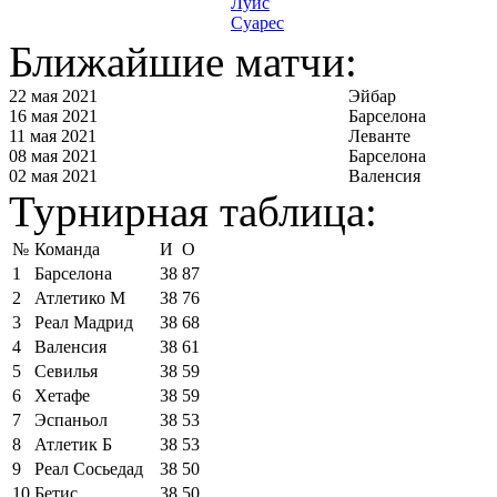
Луис
Суарес
Ближайшие матчи:
22 мая 2021
Эйбар
16 мая 2021
Барселона
11 мая 2021
Леванте
08 мая 2021
Барселона
02 мая 2021
Валенсия
Турнирная таблица:
№
Команда
И
О
1
Барселона
38
87
2
Атлетико М
38
76
3
Реал Мадрид
38
68
4
Валенсия
38
61
5
Севилья
38
59
6
Хетафе
38
59
7
Эспаньол
38
53
8
Атлетик Б
38
53
9
Реал Сосьедад
38
50
10
Бетис
38
50