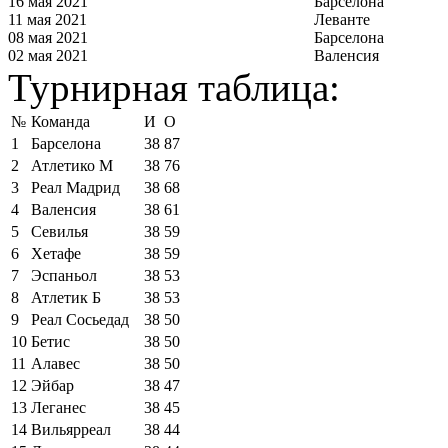
16 мая 2021
Барселона
11 мая 2021
Леванте
08 мая 2021
Барселона
02 мая 2021
Валенсия
Турнирная таблица:
№
Команда
И
О
1
Барселона
38
87
2
Атлетико М
38
76
3
Реал Мадрид
38
68
4
Валенсия
38
61
5
Севилья
38
59
6
Хетафе
38
59
7
Эспаньол
38
53
8
Атлетик Б
38
53
9
Реал Сосьедад
38
50
10
Бетис
38
50
11
Алавес
38
50
12
Эйбар
38
47
13
Леганес
38
45
14
Вильярреал
38
44