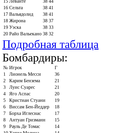
15
Леванте
38
44
16
Сельта
38
41
17
Вальядолид
38
41
18
Жирона
38
37
19
Уэска
38
33
20
Райо Вальекано
38
32
Подробная таблица
Бомбардиры:
№
Игрок
Г
1
Лионель Месси
36
2
Карим Бензема
21
3
Луис Суарес
21
4
Яго Аспас
20
5
Кристиан Стуани
19
6
Виссам Бен-Йеддер
18
7
Борха Иглесиас
17
8
Антуан Гризманн
15
9
Рауль Де Томас
14
10
Хорхе Молина
14