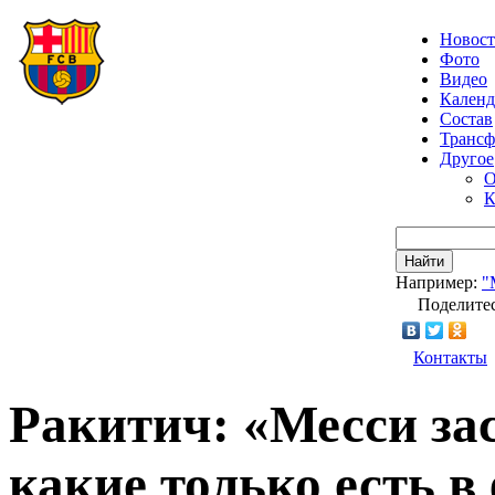
Новос
Фото
Видео
Календ
Состав
Транс
Другое
О
К
Найти
Например:
"
Поделитес
Контакты
Ракитич: «Месси за
какие только есть в