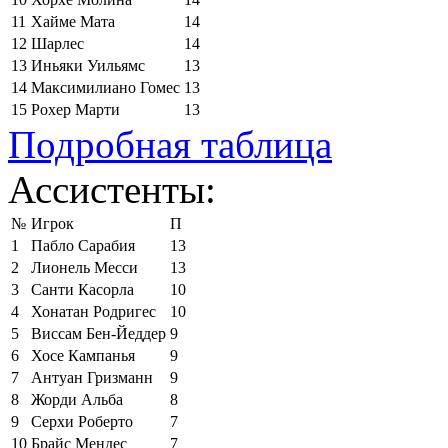
11
Хайме Мата
14
12
Шарлес
14
13
Иньяки Уильямс
13
14
Максимилиано Гомес
13
15
Рохер Марти
13
Подробная таблица
Ассистенты:
№
Игрок
П
1
Пабло Сарабия
13
2
Лионель Месси
13
3
Санти Касорла
10
4
Хонатан Родригес
10
5
Виссам Бен-Йеддер
9
6
Хосе Кампанья
9
7
Антуан Гризманн
9
8
Жорди Альба
8
9
Серхи Роберто
7
10
Брайс Мендес
7