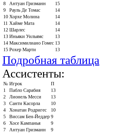
8
Антуан Гризманн
15
9
Рауль Де Томас
14
10
Хорхе Молина
14
11
Хайме Мата
14
12
Шарлес
14
13
Иньяки Уильямс
13
14
Максимилиано Гомес
13
15
Рохер Марти
13
Подробная таблица
Ассистенты:
№
Игрок
П
1
Пабло Сарабия
13
2
Лионель Месси
13
3
Санти Касорла
10
4
Хонатан Родригес
10
5
Виссам Бен-Йеддер
9
6
Хосе Кампанья
9
7
Антуан Гризманн
9