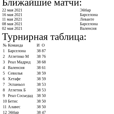
Ближайшие матчи:
22 мая 2021
Эйбар
16 мая 2021
Барселона
11 мая 2021
Леванте
08 мая 2021
Барселона
02 мая 2021
Валенсия
Турнирная таблица:
№
Команда
И
О
1
Барселона
38
87
2
Атлетико М
38
76
3
Реал Мадрид
38
68
4
Валенсия
38
61
5
Севилья
38
59
6
Хетафе
38
59
7
Эспаньол
38
53
8
Атлетик Б
38
53
9
Реал Сосьедад
38
50
10
Бетис
38
50
11
Алавес
38
50
12
Эйбар
38
47