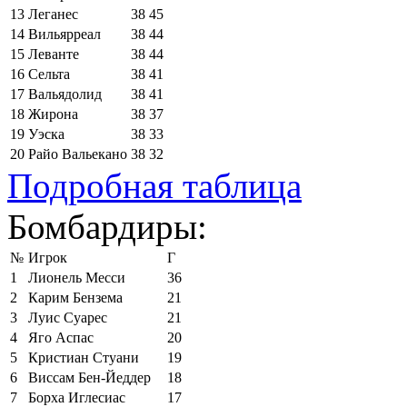
13
Леганес
38
45
14
Вильярреал
38
44
15
Леванте
38
44
16
Сельта
38
41
17
Вальядолид
38
41
18
Жирона
38
37
19
Уэска
38
33
20
Райо Вальекано
38
32
Подробная таблица
Бомбардиры:
№
Игрок
Г
1
Лионель Месси
36
2
Карим Бензема
21
3
Луис Суарес
21
4
Яго Аспас
20
5
Кристиан Стуани
19
6
Виссам Бен-Йеддер
18
7
Борха Иглесиас
17