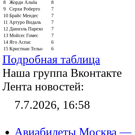
8
Жорди Альба
8
9
Серхи Роберто
7
10
Брайс Мендес
7
11
Артуро Видаль
7
12
Даниэль Парехо
7
13
Мойсес Гомес
7
14
Яго Аспас
6
15
Кристиан Тельо
6
Подробная таблица
Наша группа Вконтакте
Лента новостей:
7.7.2026, 16:58
Авиабилеты Москва — С