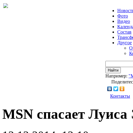
Новост
Фото
Видео
Календ
Состав
Трансф
Другое
О
К
Найти
Например:
"
Поделитес
Контакты
MSN спасает Луиса