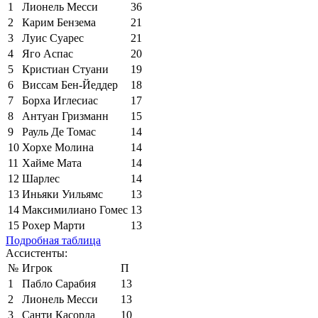
1
Лионель Месси
36
2
Карим Бензема
21
3
Луис Суарес
21
4
Яго Аспас
20
5
Кристиан Стуани
19
6
Виссам Бен-Йеддер
18
7
Борха Иглесиас
17
8
Антуан Гризманн
15
9
Рауль Де Томас
14
10
Хорхе Молина
14
11
Хайме Мата
14
12
Шарлес
14
13
Иньяки Уильямс
13
14
Максимилиано Гомес
13
15
Рохер Марти
13
Подробная таблица
Ассистенты:
№
Игрок
П
1
Пабло Сарабия
13
2
Лионель Месси
13
3
Санти Касорла
10