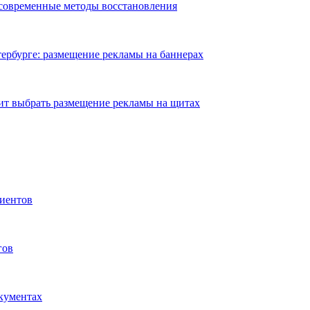
 современные методы восстановления
ербурге: размещение рекламы на баннерах
ит выбрать размещение рекламы на щитах
иентов
гов
окументах