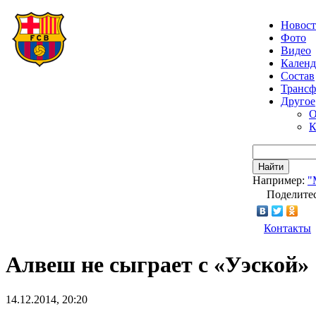
Новос
Фото
Видео
Календ
Состав
Транс
Другое
О
К
Найти
Например:
"
Поделитес
Контакты
Алвеш не сыграет с «Уэской»
14.12.2014, 20:20