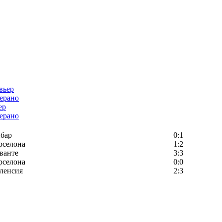
ер
ерано
бар
0:1
рселона
1:2
ванте
3:3
рселона
0:0
ленсия
2:3