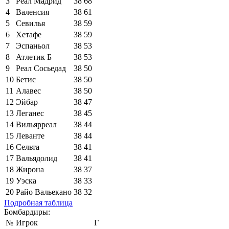
3
Реал Мадрид
38
68
4
Валенсия
38
61
5
Севилья
38
59
6
Хетафе
38
59
7
Эспаньол
38
53
8
Атлетик Б
38
53
9
Реал Сосьедад
38
50
10
Бетис
38
50
11
Алавес
38
50
12
Эйбар
38
47
13
Леганес
38
45
14
Вильярреал
38
44
15
Леванте
38
44
16
Сельта
38
41
17
Вальядолид
38
41
18
Жирона
38
37
19
Уэска
38
33
20
Райо Вальекано
38
32
Подробная таблица
Бомбардиры:
№
Игрок
Г