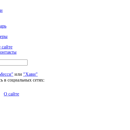
ти
арь
феры
 сайте
онтакты
Месси"
или
"Хави"
ь в социальных сетях:
О сайте