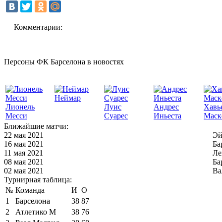
Комментарии:
Персоны ФК Барселона в новостях
Неймар
Лионель
Луис
Андрес
Хавь
Месси
Суарес
Иньеста
Маск
Ближайшие матчи:
22 мая 2021
Эй
16 мая 2021
Ба
11 мая 2021
Ле
08 мая 2021
Ба
02 мая 2021
Ва
Турнирная таблица:
№
Команда
И
О
1
Барселона
38
87
2
Атлетико М
38
76