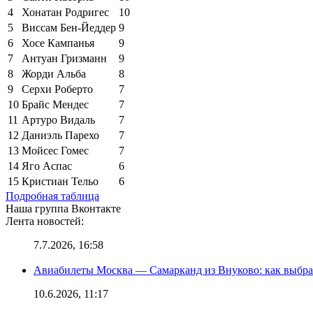
4
Хонатан Родригес
10
5
Виссам Бен-Йеддер
9
6
Хосе Кампанья
9
7
Антуан Гризманн
9
8
Жорди Альба
8
9
Серхи Роберто
7
10
Брайс Мендес
7
11
Артуро Видаль
7
12
Даниэль Парехо
7
13
Мойсес Гомес
7
14
Яго Аспас
6
15
Кристиан Тельо
6
Подробная таблица
Наша группа Вконтакте
Лента новостей:
7.7.2026, 16:58
Авиабилеты Москва — Самарканд из Внуково: как выбра
10.6.2026, 11:17