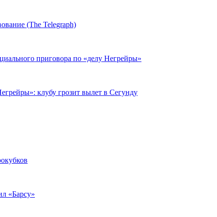
ование (The Telegraph)
циального приговора по «делу Негрейры»
егрейры»: клубу грозит вылет в Сегунду
рокубков
ил «Барсу»