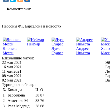
Комментарии:
Персоны ФК Барселона в новостях
Неймар
Лионель
Луис
Андрес
Хавь
Месси
Суарес
Иньеста
Маск
Ближайшие матчи:
22 мая 2021
Эй
16 мая 2021
Ба
11 мая 2021
Ле
08 мая 2021
Ба
02 мая 2021
Ва
Турнирная таблица:
№
Команда
И
О
1
Барселона
38
87
2
Атлетико М
38
76
3
Реал Мадрид
38
68