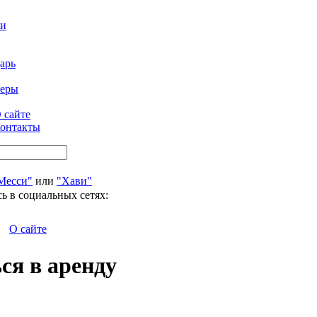
ти
арь
феры
 сайте
онтакты
Месси"
или
"Хави"
ь в социальных сетях:
О сайте
ся в аренду