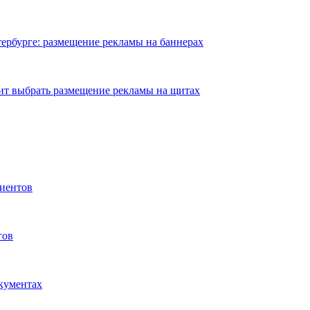
ербурге: размещение рекламы на баннерах
ит выбрать размещение рекламы на щитах
иентов
гов
окументах