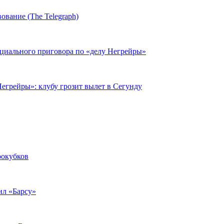
ование (The Telegraph)
циального приговора по «делу Негрейры»
егрейры»: клубу грозит вылет в Сегунду
рокубков
ил «Барсу»