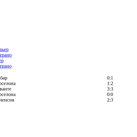
ер
ерано
бар
0:1
рселона
1:2
ванте
3:3
рселона
0:0
ленсия
2:3