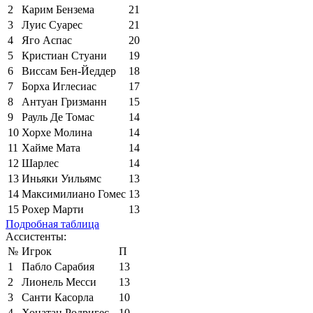
2
Карим Бензема
21
3
Луис Суарес
21
4
Яго Аспас
20
5
Кристиан Стуани
19
6
Виссам Бен-Йеддер
18
7
Борха Иглесиас
17
8
Антуан Гризманн
15
9
Рауль Де Томас
14
10
Хорхе Молина
14
11
Хайме Мата
14
12
Шарлес
14
13
Иньяки Уильямс
13
14
Максимилиано Гомес
13
15
Рохер Марти
13
Подробная таблица
Ассистенты:
№
Игрок
П
1
Пабло Сарабия
13
2
Лионель Месси
13
3
Санти Касорла
10
4
Хонатан Родригес
10