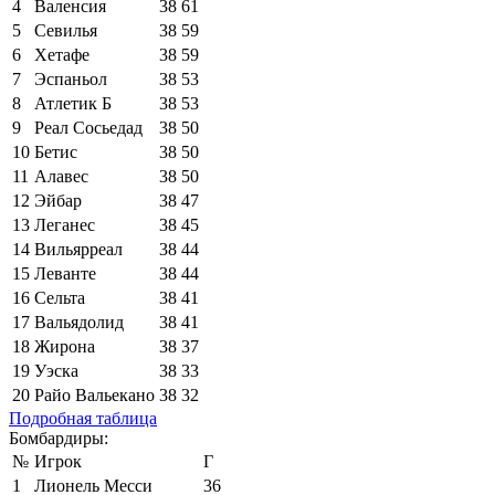
4
Валенсия
38
61
5
Севилья
38
59
6
Хетафе
38
59
7
Эспаньол
38
53
8
Атлетик Б
38
53
9
Реал Сосьедад
38
50
10
Бетис
38
50
11
Алавес
38
50
12
Эйбар
38
47
13
Леганес
38
45
14
Вильярреал
38
44
15
Леванте
38
44
16
Сельта
38
41
17
Вальядолид
38
41
18
Жирона
38
37
19
Уэска
38
33
20
Райо Вальекано
38
32
Подробная таблица
Бомбардиры:
№
Игрок
Г
1
Лионель Месси
36