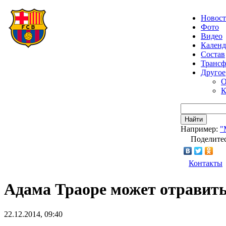
Новос
Фото
Видео
Календ
Состав
Транс
Другое
О
К
Найти
Например:
"
Поделитес
Контакты
Адама Траоре может отравить
22.12.2014, 09:40