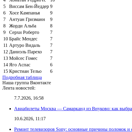
5
Виссам Бен-Йеддер
9
6
Хосе Кампанья
9
7
Антуан Гризманн
9
8
Жорди Альба
8
9
Серхи Роберто
7
10
Брайс Мендес
7
11
Артуро Видаль
7
12
Даниэль Парехо
7
13
Мойсес Гомес
7
14
Яго Аспас
6
15
Кристиан Тельо
6
Подробная таблица
Наша группа Вконтакте
Лента новостей:
7.7.2026, 16:58
Авиабилеты Москва — Самарканд из Внуково: как выбра
10.6.2026, 11:17
Ремонт телевизоров Sony: основные причины поломок и