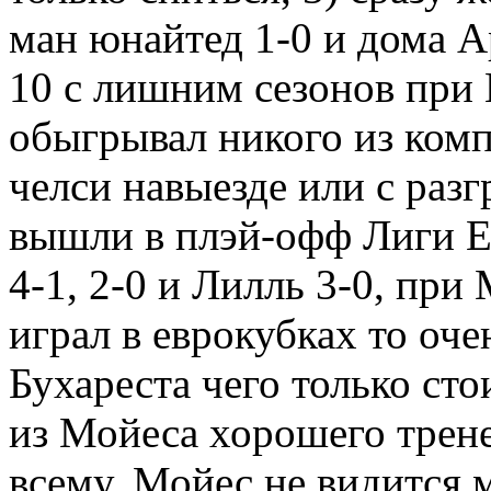
ман юнайтед 1-0 и дома Ар
10 с лишним сезонов при 
обыгрывал никого из ком
челси навыезде или с раз
вышли в плэй-офф Лиги 
4-1, 2-0 и Лилль 3-0, при
играл в еврокубках то оче
Бухареста чего только сто
из Мойеса хорошего трене
всему, Мойес не видится 