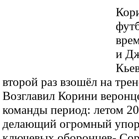
Кори
футб
врем
и Дж
Кьев
второй раз взошёл на тре
Возглавил Корини веронце
команды период: летом 20
делающий огромный упор н
ключевых оборонцев- Сор