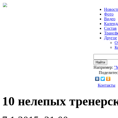
Новост
Фото
Видео
Календ
Состав
Трансф
Другое
О
К
Найти
Например:
"
Поделитес
Контакты
10 нелепых тренерск