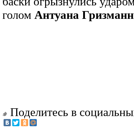
баски огрызнулись ударо
голом
Антуана Гризманн
Поделитесь в социальны