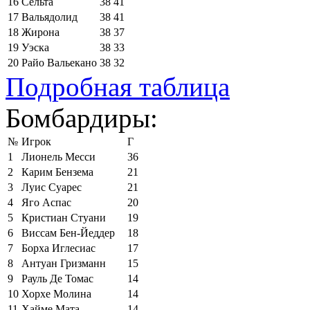
16
Сельта
38
41
17
Вальядолид
38
41
18
Жирона
38
37
19
Уэска
38
33
20
Райо Вальекано
38
32
Подробная таблица
Бомбардиры:
№
Игрок
Г
1
Лионель Месси
36
2
Карим Бензема
21
3
Луис Суарес
21
4
Яго Аспас
20
5
Кристиан Стуани
19
6
Виссам Бен-Йеддер
18
7
Борха Иглесиас
17
8
Антуан Гризманн
15
9
Рауль Де Томас
14
10
Хорхе Молина
14
11
Хайме Мата
14