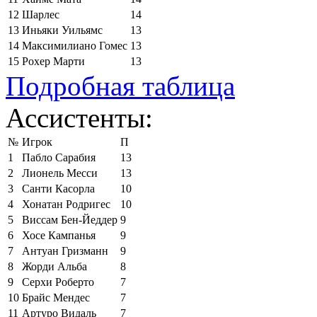
12
Шарлес
14
13
Иньяки Уильямс
13
14
Максимилиано Гомес
13
15
Рохер Марти
13
Подробная таблица
Ассистенты:
№
Игрок
П
1
Пабло Сарабия
13
2
Лионель Месси
13
3
Санти Касорла
10
4
Хонатан Родригес
10
5
Виссам Бен-Йеддер
9
6
Хосе Кампанья
9
7
Антуан Гризманн
9
8
Жорди Альба
8
9
Серхи Роберто
7
10
Брайс Мендес
7
11
Артуро Видаль
7