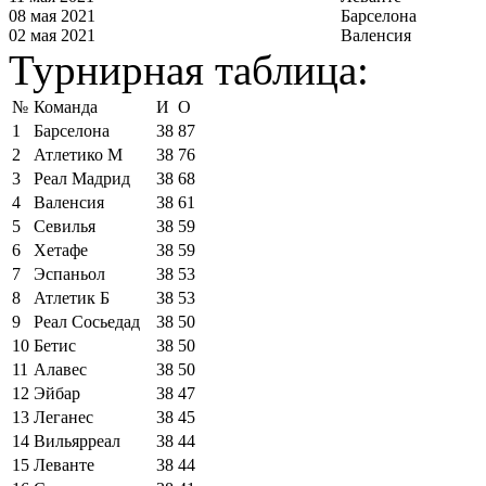
08 мая 2021
Барселона
02 мая 2021
Валенсия
Турнирная таблица:
№
Команда
И
О
1
Барселона
38
87
2
Атлетико М
38
76
3
Реал Мадрид
38
68
4
Валенсия
38
61
5
Севилья
38
59
6
Хетафе
38
59
7
Эспаньол
38
53
8
Атлетик Б
38
53
9
Реал Сосьедад
38
50
10
Бетис
38
50
11
Алавес
38
50
12
Эйбар
38
47
13
Леганес
38
45
14
Вильярреал
38
44
15
Леванте
38
44