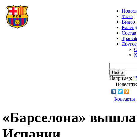
Новос
Фото
Видео
Календ
Состав
Транс
Другое
О
К
Найти
Например:
"
Поделитес
Контакты
«Барселона» вышла
Испании