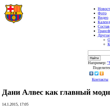
Новос
Фото
Видео
Календ
Состав
Транс
Другое
О
К
Найти
Например:
"
Поделитес
Контакты
Дани Алвес как главный модн
14.1.2015, 17:05