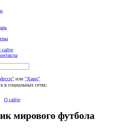
ти
арь
феры
 сайте
онтакты
Месси"
или
"Хави"
ь в социальных сетях:
О сайте
ик мирового футбола