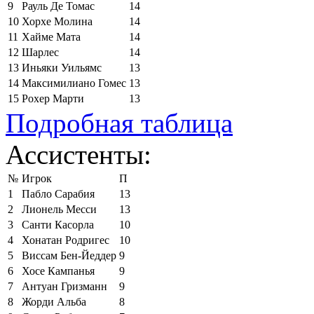
9
Рауль Де Томас
14
10
Хорхе Молина
14
11
Хайме Мата
14
12
Шарлес
14
13
Иньяки Уильямс
13
14
Максимилиано Гомес
13
15
Рохер Марти
13
Подробная таблица
Ассистенты:
№
Игрок
П
1
Пабло Сарабия
13
2
Лионель Месси
13
3
Санти Касорла
10
4
Хонатан Родригес
10
5
Виссам Бен-Йеддер
9
6
Хосе Кампанья
9
7
Антуан Гризманн
9
8
Жорди Альба
8