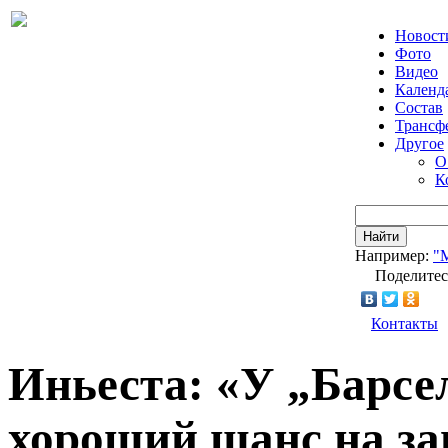
Новост
Фото
Видео
Календ
Состав
Трансф
Другое
О
К
Найти
Например:
"
Поделитес
Контакты
Иньеста: «У „Барсе
хороший шанс на за