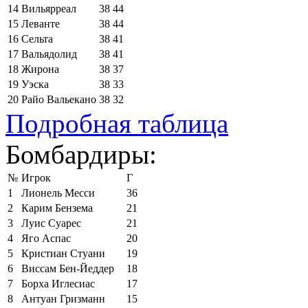
14
Вильярреал
38
44
15
Леванте
38
44
16
Сельта
38
41
17
Вальядолид
38
41
18
Жирона
38
37
19
Уэска
38
33
20
Райо Вальекано
38
32
Подробная таблица
Бомбардиры:
№
Игрок
Г
1
Лионель Месси
36
2
Карим Бензема
21
3
Луис Суарес
21
4
Яго Аспас
20
5
Кристиан Стуани
19
6
Виссам Бен-Йеддер
18
7
Борха Иглесиас
17
8
Антуан Гризманн
15