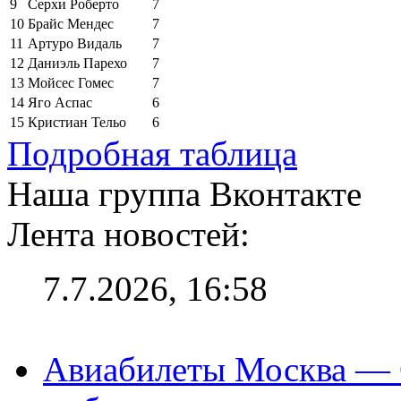
9
Серхи Роберто
7
10
Брайс Мендес
7
11
Артуро Видаль
7
12
Даниэль Парехо
7
13
Мойсес Гомес
7
14
Яго Аспас
6
15
Кристиан Тельо
6
Подробная таблица
Наша группа Вконтакте
Лента новостей:
7.7.2026, 16:58
Авиабилеты Москва — С