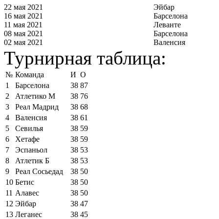
22 мая 2021
Эйбар
16 мая 2021
Барселона
11 мая 2021
Леванте
08 мая 2021
Барселона
02 мая 2021
Валенсия
Турнирная таблица:
№
Команда
И
О
1
Барселона
38
87
2
Атлетико М
38
76
3
Реал Мадрид
38
68
4
Валенсия
38
61
5
Севилья
38
59
6
Хетафе
38
59
7
Эспаньол
38
53
8
Атлетик Б
38
53
9
Реал Сосьедад
38
50
10
Бетис
38
50
11
Алавес
38
50
12
Эйбар
38
47
13
Леганес
38
45