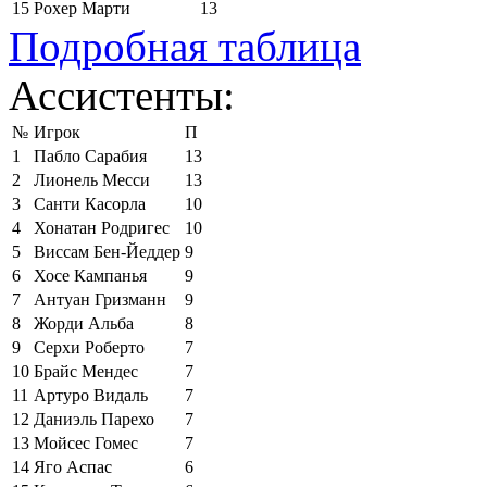
15
Рохер Марти
13
Подробная таблица
Ассистенты:
№
Игрок
П
1
Пабло Сарабия
13
2
Лионель Месси
13
3
Санти Касорла
10
4
Хонатан Родригес
10
5
Виссам Бен-Йеддер
9
6
Хосе Кампанья
9
7
Антуан Гризманн
9
8
Жорди Альба
8
9
Серхи Роберто
7
10
Брайс Мендес
7
11
Артуро Видаль
7
12
Даниэль Парехо
7
13
Мойсес Гомес
7
14
Яго Аспас
6