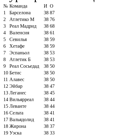
№
Команда
И
О
1
Барселона
38
87
2
Атлетико М
38
76
3
Реал Мадрид
38
68
4
Валенсия
38
61
5
Севилья
38
59
6
Хетафе
38
59
7
Эспаньол
38
53
8
Атлетик Б
38
53
9
Реал Сосьедад
38
50
10
Бетис
38
50
11
Алавес
38
50
12
Эйбар
38
47
13
Леганес
38
45
14
Вильярреал
38
44
15
Леванте
38
44
16
Сельта
38
41
17
Вальядолид
38
41
18
Жирона
38
37
19
Уэска
38
33