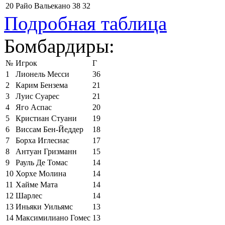
20
Райо Вальекано
38
32
Подробная таблица
Бомбардиры:
№
Игрок
Г
1
Лионель Месси
36
2
Карим Бензема
21
3
Луис Суарес
21
4
Яго Аспас
20
5
Кристиан Стуани
19
6
Виссам Бен-Йеддер
18
7
Борха Иглесиас
17
8
Антуан Гризманн
15
9
Рауль Де Томас
14
10
Хорхе Молина
14
11
Хайме Мата
14
12
Шарлес
14
13
Иньяки Уильямс
13
14
Максимилиано Гомес
13