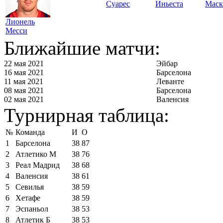
Суарес
Иньеста
Маск
Лионель
Месси
Ближайшие матчи:
22 мая 2021
Эйбар
16 мая 2021
Барселона
11 мая 2021
Леванте
08 мая 2021
Барселона
02 мая 2021
Валенсия
Турнирная таблица:
№
Команда
И
О
1
Барселона
38
87
2
Атлетико М
38
76
3
Реал Мадрид
38
68
4
Валенсия
38
61
5
Севилья
38
59
6
Хетафе
38
59
7
Эспаньол
38
53
8
Атлетик Б
38
53