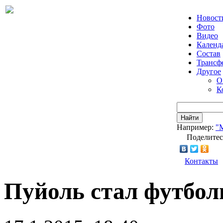
Новост
Фото
Видео
Календ
Состав
Трансф
Другое
О
К
Найти
Например:
"
Поделитес
Контакты
Пуйоль стал футбо