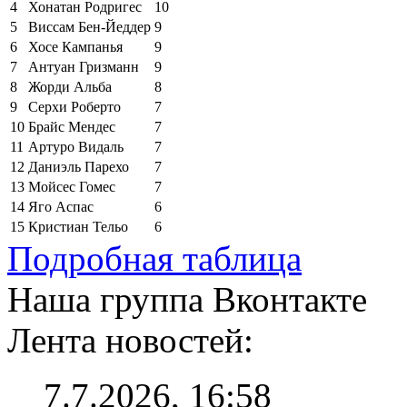
4
Хонатан Родригес
10
5
Виссам Бен-Йеддер
9
6
Хосе Кампанья
9
7
Антуан Гризманн
9
8
Жорди Альба
8
9
Серхи Роберто
7
10
Брайс Мендес
7
11
Артуро Видаль
7
12
Даниэль Парехо
7
13
Мойсес Гомес
7
14
Яго Аспас
6
15
Кристиан Тельо
6
Подробная таблица
Наша группа Вконтакте
Лента новостей:
7.7.2026, 16:58