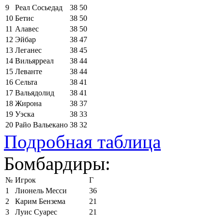
9
Реал Сосьедад
38
50
10
Бетис
38
50
11
Алавес
38
50
12
Эйбар
38
47
13
Леганес
38
45
14
Вильярреал
38
44
15
Леванте
38
44
16
Сельта
38
41
17
Вальядолид
38
41
18
Жирона
38
37
19
Уэска
38
33
20
Райо Вальекано
38
32
Подробная таблица
Бомбардиры:
№
Игрок
Г
1
Лионель Месси
36
2
Карим Бензема
21
3
Луис Суарес
21