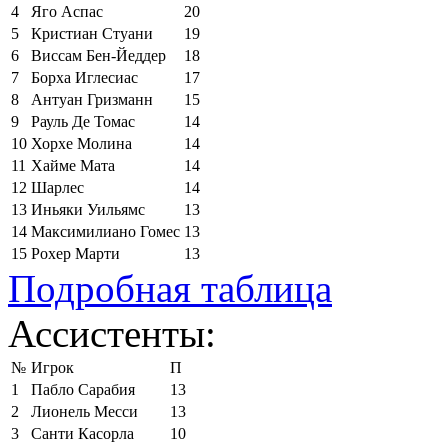
4
Яго Аспас
20
5
Кристиан Стуани
19
6
Виссам Бен-Йеддер
18
7
Борха Иглесиас
17
8
Антуан Гризманн
15
9
Рауль Де Томас
14
10
Хорхе Молина
14
11
Хайме Мата
14
12
Шарлес
14
13
Иньяки Уильямс
13
14
Максимилиано Гомес
13
15
Рохер Марти
13
Подробная таблица
Ассистенты:
№
Игрок
П
1
Пабло Сарабия
13
2
Лионель Месси
13
3
Санти Касорла
10