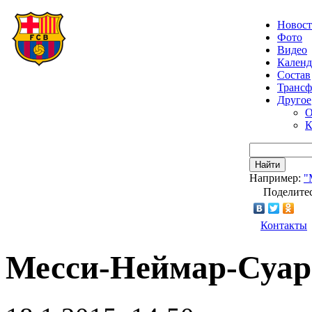
Новос
Фото
Видео
Календ
Состав
Транс
Другое
О
К
Найти
Например:
"
Поделитес
Контакты
Месси-Неймар-Суар