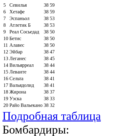
5
Севилья
38
59
6
Хетафе
38
59
7
Эспаньол
38
53
8
Атлетик Б
38
53
9
Реал Сосьедад
38
50
10
Бетис
38
50
11
Алавес
38
50
12
Эйбар
38
47
13
Леганес
38
45
14
Вильярреал
38
44
15
Леванте
38
44
16
Сельта
38
41
17
Вальядолид
38
41
18
Жирона
38
37
19
Уэска
38
33
20
Райо Вальекано
38
32
Подробная таблица
Бомбардиры: