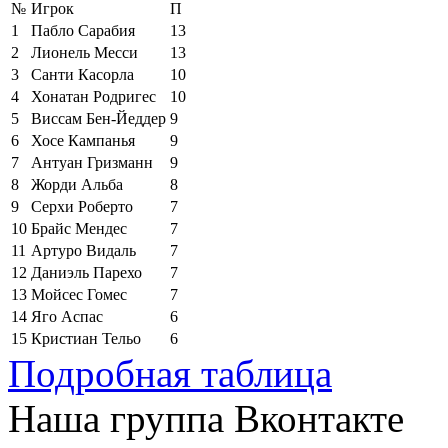
№
Игрок
П
1
Пабло Сарабия
13
2
Лионель Месси
13
3
Санти Касорла
10
4
Хонатан Родригес
10
5
Виссам Бен-Йеддер
9
6
Хосе Кампанья
9
7
Антуан Гризманн
9
8
Жорди Альба
8
9
Серхи Роберто
7
10
Брайс Мендес
7
11
Артуро Видаль
7
12
Даниэль Парехо
7
13
Мойсес Гомес
7
14
Яго Аспас
6
15
Кристиан Тельо
6
Подробная таблица
Наша группа Вконтакте