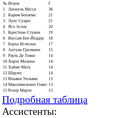
№
Игрок
Г
1
Лионель Месси
36
2
Карим Бензема
21
3
Луис Суарес
21
4
Яго Аспас
20
5
Кристиан Стуани
19
6
Виссам Бен-Йеддер
18
7
Борха Иглесиас
17
8
Антуан Гризманн
15
9
Рауль Де Томас
14
10
Хорхе Молина
14
11
Хайме Мата
14
12
Шарлес
14
13
Иньяки Уильямс
13
14
Максимилиано Гомес
13
15
Рохер Марти
13
Подробная таблица
Ассистенты: