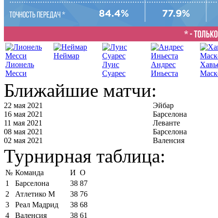
Неймар
Лионель
Луис
Андрес
Хавь
Месси
Суарес
Иньеста
Маск
Ближайшие матчи:
22 мая 2021
Эйбар
16 мая 2021
Барселона
11 мая 2021
Леванте
08 мая 2021
Барселона
02 мая 2021
Валенсия
Турнирная таблица:
№
Команда
И
О
1
Барселона
38
87
2
Атлетико М
38
76
3
Реал Мадрид
38
68
4
Валенсия
38
61