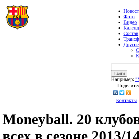
Новос
Фото
Видео
Календ
Состав
Транс
Другое
О
К
Найти
Например:
"
Поделитес
Контакты
Moneyball. 20 клубо
всех в сезоне 2013/1