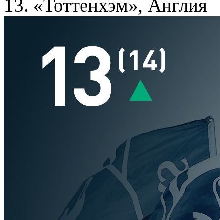
13. «Тоттенхэм», Англия