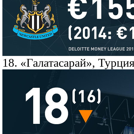
18. «Галатасарай», Турци