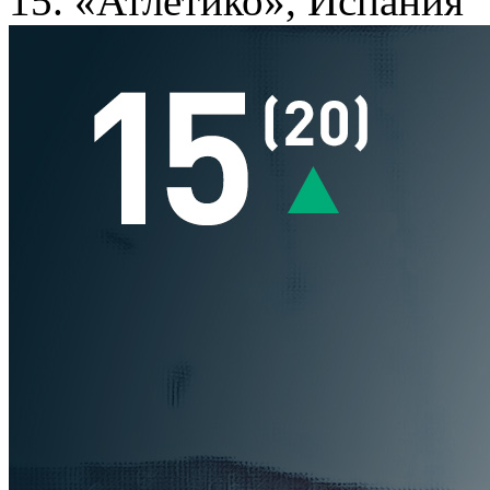
15. «Атлетико», Испания