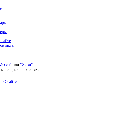
ти
арь
феры
 сайте
онтакты
Месси"
или
"Хави"
ь в социальных сетях:
О сайте