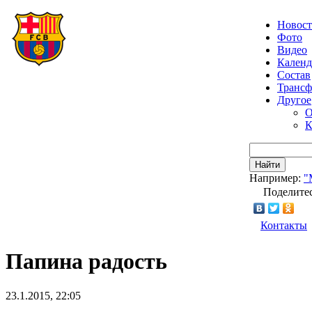
Новос
Фото
Видео
Календ
Состав
Транс
Другое
О
К
Найти
Например:
"
Поделитес
Контакты
Папина радость
23.1.2015, 22:05