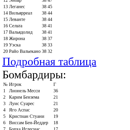
12
Эйбар
38
47
13
Леганес
38
45
14
Вильярреал
38
44
15
Леванте
38
44
16
Сельта
38
41
17
Вальядолид
38
41
18
Жирона
38
37
19
Уэска
38
33
20
Райо Вальекано
38
32
Подробная таблица
Бомбардиры:
№
Игрок
Г
1
Лионель Месси
36
2
Карим Бензема
21
3
Луис Суарес
21
4
Яго Аспас
20
5
Кристиан Стуани
19
6
Виссам Бен-Йеддер
18
7
Борха Иглесиас
17