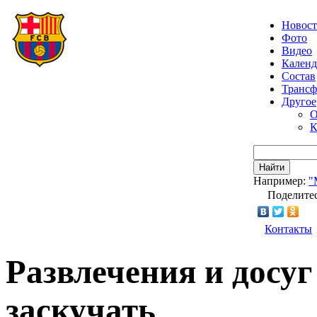
Новос
Фото
Видео
Календ
Состав
Транс
Другое
О
К
Найти
Например:
"
Поделитес
Контакты
Развлечения и досуг
заскучать