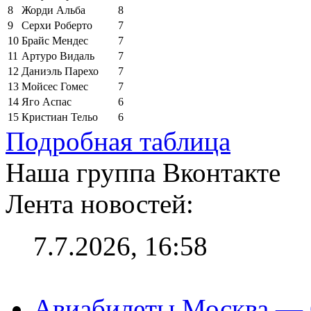
8
Жорди Альба
8
9
Серхи Роберто
7
10
Брайс Мендес
7
11
Артуро Видаль
7
12
Даниэль Парехо
7
13
Мойсес Гомес
7
14
Яго Аспас
6
15
Кристиан Тельо
6
Подробная таблица
Наша группа Вконтакте
Лента новостей:
7.7.2026, 16:58
Авиабилеты Москва — С