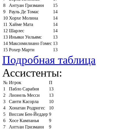
8
Антуан Гризманн
15
9
Рауль Де Томас
14
10
Хорхе Молина
14
11
Хайме Мата
14
12
Шарлес
14
13
Иньяки Уильямс
13
14
Максимилиано Гомес
13
15
Рохер Марти
13
Подробная таблица
Ассистенты:
№
Игрок
П
1
Пабло Сарабия
13
2
Лионель Месси
13
3
Санти Касорла
10
4
Хонатан Родригес
10
5
Виссам Бен-Йеддер
9
6
Хосе Кампанья
9
7
Антуан Гризманн
9