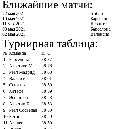
Ближайшие матчи:
22 мая 2021
Эйбар
16 мая 2021
Барселона
11 мая 2021
Леванте
08 мая 2021
Барселона
02 мая 2021
Валенсия
Турнирная таблица:
№
Команда
И
О
1
Барселона
38
87
2
Атлетико М
38
76
3
Реал Мадрид
38
68
4
Валенсия
38
61
5
Севилья
38
59
6
Хетафе
38
59
7
Эспаньол
38
53
8
Атлетик Б
38
53
9
Реал Сосьедад
38
50
10
Бетис
38
50
11
Алавес
38
50