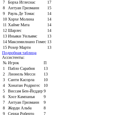
7
Борха Иглесиас
17
8
Антуан Гризманн
15
9
Рауль Де Томас
14
10
Хорхе Молина
14
11
Хайме Мата
14
12
Шарлес
14
13
Иньяки Уильямс
13
14
Максимилиано Гомес
13
15
Рохер Марти
13
Подробная таблица
Ассистенты:
№
Игрок
П
1
Пабло Сарабия
13
2
Лионель Месси
13
3
Санти Касорла
10
4
Хонатан Родригес
10
5
Виссам Бен-Йеддер
9
6
Хосе Кампанья
9
7
Антуан Гризманн
9
8
Жорди Альба
8
9
Серхи Роберто
7