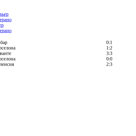
ер
ерано
бар
0:1
рселона
1:2
ванте
3:3
рселона
0:0
ленсия
2:3