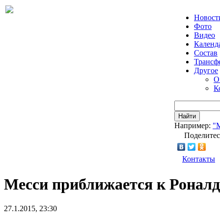
Новост
Фото
Видео
Календ
Состав
Трансф
Другое
О
К
Найти
Например:
"
Поделитес
Контакты
Месси приближается к Роналд
27.1.2015, 23:30