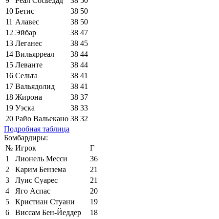
9
Реал Сосьедад
38
50
10
Бетис
38
50
11
Алавес
38
50
12
Эйбар
38
47
13
Леганес
38
45
14
Вильярреал
38
44
15
Леванте
38
44
16
Сельта
38
41
17
Вальядолид
38
41
18
Жирона
38
37
19
Уэска
38
33
20
Райо Вальекано
38
32
Подробная таблица
Бомбардиры:
№
Игрок
Г
1
Лионель Месси
36
2
Карим Бензема
21
3
Луис Суарес
21
4
Яго Аспас
20
5
Кристиан Стуани
19
6
Виссам Бен-Йеддер
18