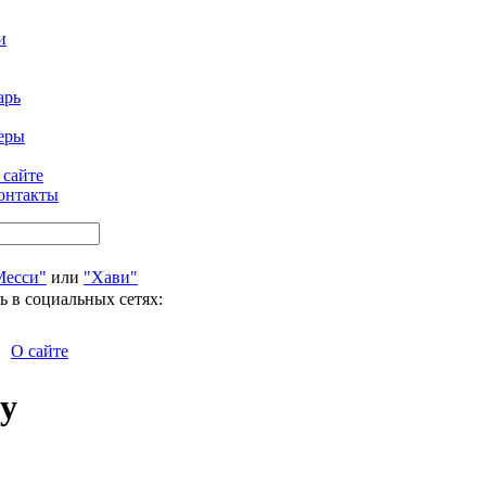
и
арь
еры
 сайте
онтакты
Месси"
или
"Хави"
ь в социальных сетях:
О сайте
у