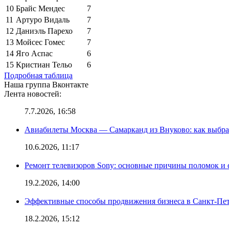
10
Брайс Мендес
7
11
Артуро Видаль
7
12
Даниэль Парехо
7
13
Мойсес Гомес
7
14
Яго Аспас
6
15
Кристиан Тельо
6
Подробная таблица
Наша группа Вконтакте
Лента новостей:
7.7.2026, 16:58
Авиабилеты Москва — Самарканд из Внуково: как выбра
10.6.2026, 11:17
Ремонт телевизоров Sony: основные причины поломок и
19.2.2026, 14:00
Эффективные способы продвижения бизнеса в Санкт-Пет
18.2.2026, 15:12