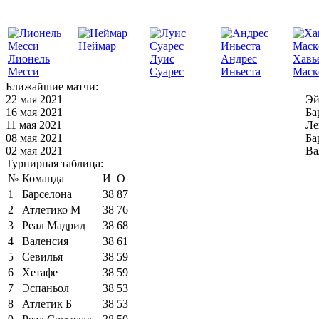
Неймар
Лионель
Луис
Андрес
Хавь
Месси
Суарес
Иньеста
Маск
Ближайшие матчи:
22 мая 2021
Эй
16 мая 2021
Ба
11 мая 2021
Ле
08 мая 2021
Ба
02 мая 2021
Ва
Турнирная таблица:
№
Команда
И
О
1
Барселона
38
87
2
Атлетико М
38
76
3
Реал Мадрид
38
68
4
Валенсия
38
61
5
Севилья
38
59
6
Хетафе
38
59
7
Эспаньол
38
53
8
Атлетик Б
38
53