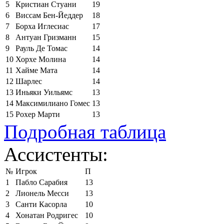
5
Кристиан Стуани
19
6
Виссам Бен-Йеддер
18
7
Борха Иглесиас
17
8
Антуан Гризманн
15
9
Рауль Де Томас
14
10
Хорхе Молина
14
11
Хайме Мата
14
12
Шарлес
14
13
Иньяки Уильямс
13
14
Максимилиано Гомес
13
15
Рохер Марти
13
Подробная таблица
Ассистенты:
№
Игрок
П
1
Пабло Сарабия
13
2
Лионель Месси
13
3
Санти Касорла
10
4
Хонатан Родригес
10