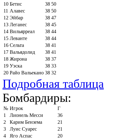
10
Бетис
38
50
11
Алавес
38
50
12
Эйбар
38
47
13
Леганес
38
45
14
Вильярреал
38
44
15
Леванте
38
44
16
Сельта
38
41
17
Вальядолид
38
41
18
Жирона
38
37
19
Уэска
38
33
20
Райо Вальекано
38
32
Подробная таблица
Бомбардиры:
№
Игрок
Г
1
Лионель Месси
36
2
Карим Бензема
21
3
Луис Суарес
21
4
Яго Аспас
20