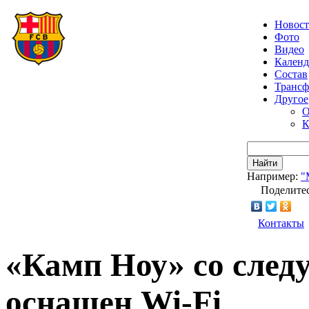
Новос
Фото
Видео
Календ
Состав
Транс
Другое
О
К
Найти
Например:
"
Поделитес
Контакты
«Камп Ноу» со след
оснащен Wi-Fi