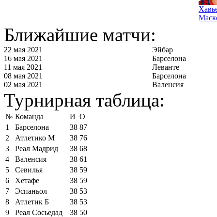
Хавь
Маск
Ближайшие матчи:
22 мая 2021
Эйбар
16 мая 2021
Барселона
11 мая 2021
Леванте
08 мая 2021
Барселона
02 мая 2021
Валенсия
Турнирная таблица:
№
Команда
И
О
1
Барселона
38
87
2
Атлетико М
38
76
3
Реал Мадрид
38
68
4
Валенсия
38
61
5
Севилья
38
59
6
Хетафе
38
59
7
Эспаньол
38
53
8
Атлетик Б
38
53
9
Реал Сосьедад
38
50