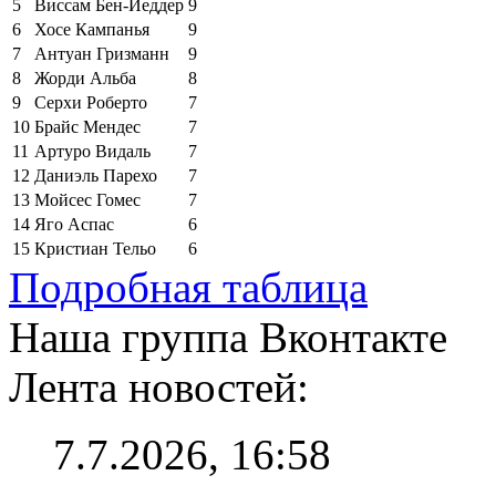
5
Виссам Бен-Йеддер
9
6
Хосе Кампанья
9
7
Антуан Гризманн
9
8
Жорди Альба
8
9
Серхи Роберто
7
10
Брайс Мендес
7
11
Артуро Видаль
7
12
Даниэль Парехо
7
13
Мойсес Гомес
7
14
Яго Аспас
6
15
Кристиан Тельо
6
Подробная таблица
Наша группа Вконтакте
Лента новостей:
7.7.2026, 16:58