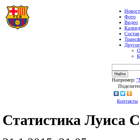
Новос
Фото
Видео
Календ
Состав
Транс
Другое
О
К
Найти
Например:
"
Поделитес
Контакты
Статистика Луиса 