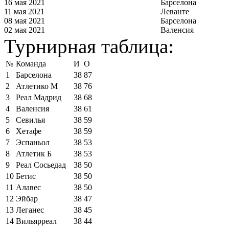
16 мая 2021
Барселона
11 мая 2021
Леванте
08 мая 2021
Барселона
02 мая 2021
Валенсия
Турнирная таблица:
№
Команда
И
О
1
Барселона
38
87
2
Атлетико М
38
76
3
Реал Мадрид
38
68
4
Валенсия
38
61
5
Севилья
38
59
6
Хетафе
38
59
7
Эспаньол
38
53
8
Атлетик Б
38
53
9
Реал Сосьедад
38
50
10
Бетис
38
50
11
Алавес
38
50
12
Эйбар
38
47
13
Леганес
38
45
14
Вильярреал
38
44