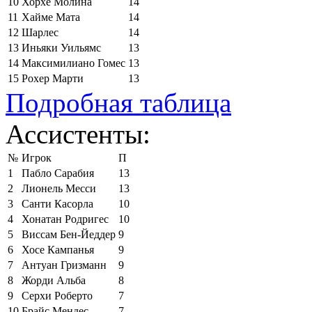
10
Хорхе Молина
14
11
Хайме Мата
14
12
Шарлес
14
13
Иньяки Уильямс
13
14
Максимилиано Гомес
13
15
Рохер Марти
13
Подробная таблица
Ассистенты:
№
Игрок
П
1
Пабло Сарабия
13
2
Лионель Месси
13
3
Санти Касорла
10
4
Хонатан Родригес
10
5
Виссам Бен-Йеддер
9
6
Хосе Кампанья
9
7
Антуан Гризманн
9
8
Жорди Альба
8
9
Серхи Роберто
7
10
Брайс Мендес
7