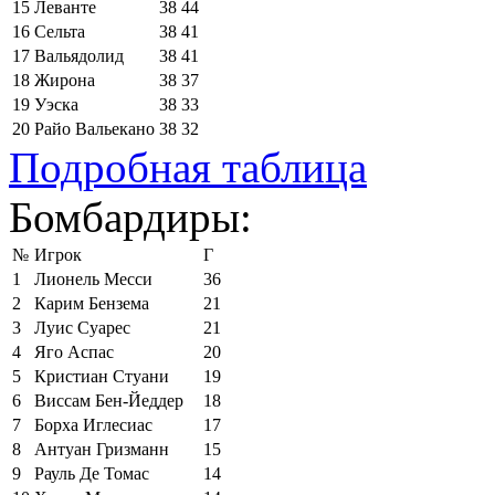
15
Леванте
38
44
16
Сельта
38
41
17
Вальядолид
38
41
18
Жирона
38
37
19
Уэска
38
33
20
Райо Вальекано
38
32
Подробная таблица
Бомбардиры:
№
Игрок
Г
1
Лионель Месси
36
2
Карим Бензема
21
3
Луис Суарес
21
4
Яго Аспас
20
5
Кристиан Стуани
19
6
Виссам Бен-Йеддер
18
7
Борха Иглесиас
17
8
Антуан Гризманн
15
9
Рауль Де Томас
14