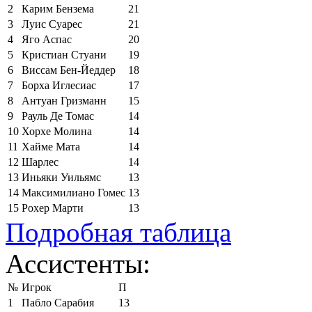
2
Карим Бензема
21
3
Луис Суарес
21
4
Яго Аспас
20
5
Кристиан Стуани
19
6
Виссам Бен-Йеддер
18
7
Борха Иглесиас
17
8
Антуан Гризманн
15
9
Рауль Де Томас
14
10
Хорхе Молина
14
11
Хайме Мата
14
12
Шарлес
14
13
Иньяки Уильямс
13
14
Максимилиано Гомес
13
15
Рохер Марти
13
Подробная таблица
Ассистенты:
№
Игрок
П
1
Пабло Сарабия
13