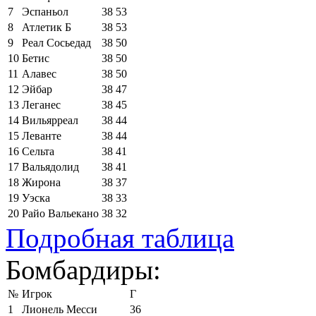
7
Эспаньол
38
53
8
Атлетик Б
38
53
9
Реал Сосьедад
38
50
10
Бетис
38
50
11
Алавес
38
50
12
Эйбар
38
47
13
Леганес
38
45
14
Вильярреал
38
44
15
Леванте
38
44
16
Сельта
38
41
17
Вальядолид
38
41
18
Жирона
38
37
19
Уэска
38
33
20
Райо Вальекано
38
32
Подробная таблица
Бомбардиры:
№
Игрок
Г
1
Лионель Месси
36