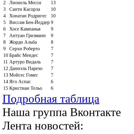
2
Лионель Месси
13
3
Санти Касорла
10
4
Хонатан Родригес
10
5
Виссам Бен-Йеддер
9
6
Хосе Кампанья
9
7
Антуан Гризманн
9
8
Жорди Альба
8
9
Серхи Роберто
7
10
Брайс Мендес
7
11
Артуро Видаль
7
12
Даниэль Парехо
7
13
Мойсес Гомес
7
14
Яго Аспас
6
15
Кристиан Тельо
6
Подробная таблица
Наша группа Вконтакте
Лента новостей: