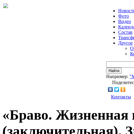
Новост
Фото
Видео
Календ
Состав
Трансф
Другое
О
К
Найти
Например:
"
Поделитес
Контакты
«Браво. Жизненная 
(заключительная). 