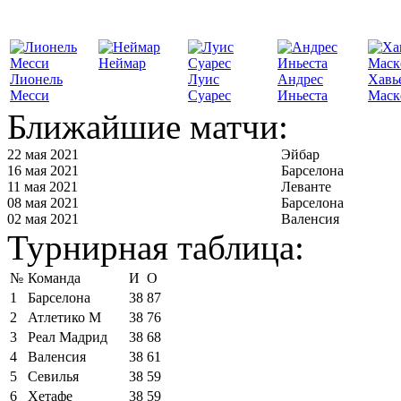
Неймар
Лионель
Луис
Андрес
Хавь
Месси
Суарес
Иньеста
Маск
Ближайшие матчи:
22 мая 2021
Эйбар
16 мая 2021
Барселона
11 мая 2021
Леванте
08 мая 2021
Барселона
02 мая 2021
Валенсия
Турнирная таблица:
№
Команда
И
О
1
Барселона
38
87
2
Атлетико М
38
76
3
Реал Мадрид
38
68
4
Валенсия
38
61
5
Севилья
38
59
6
Хетафе
38
59