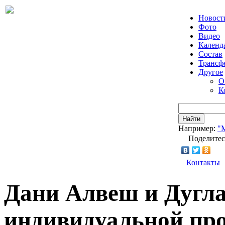
Новост
Фото
Видео
Календ
Состав
Трансф
Другое
О
К
Найти
Например:
"
Поделитес
Контакты
Дани Алвеш и Дугла
индивидуальной пр