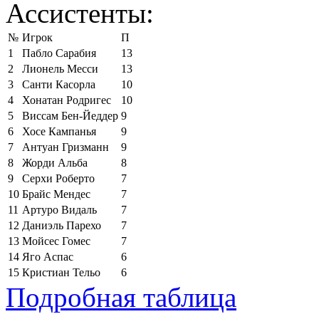
Ассистенты:
№
Игрок
П
1
Пабло Сарабия
13
2
Лионель Месси
13
3
Санти Касорла
10
4
Хонатан Родригес
10
5
Виссам Бен-Йеддер
9
6
Хосе Кампанья
9
7
Антуан Гризманн
9
8
Жорди Альба
8
9
Серхи Роберто
7
10
Брайс Мендес
7
11
Артуро Видаль
7
12
Даниэль Парехо
7
13
Мойсес Гомес
7
14
Яго Аспас
6
15
Кристиан Тельо
6
Подробная таблица