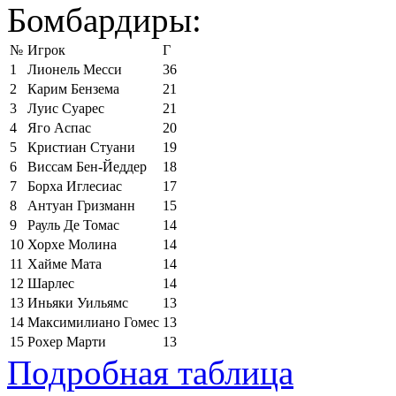
Бомбардиры:
№
Игрок
Г
1
Лионель Месси
36
2
Карим Бензема
21
3
Луис Суарес
21
4
Яго Аспас
20
5
Кристиан Стуани
19
6
Виссам Бен-Йеддер
18
7
Борха Иглесиас
17
8
Антуан Гризманн
15
9
Рауль Де Томас
14
10
Хорхе Молина
14
11
Хайме Мата
14
12
Шарлес
14
13
Иньяки Уильямс
13
14
Максимилиано Гомес
13
15
Рохер Марти
13
Подробная таблица