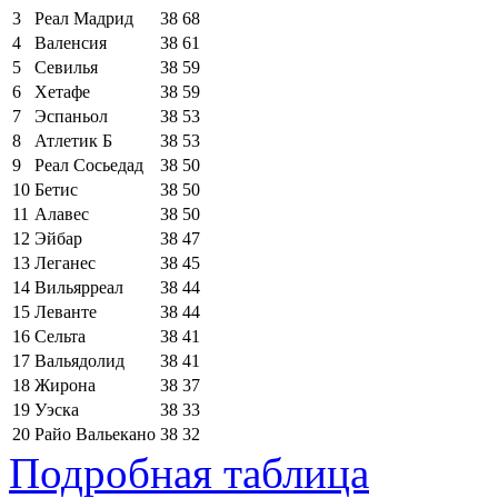
3
Реал Мадрид
38
68
4
Валенсия
38
61
5
Севилья
38
59
6
Хетафе
38
59
7
Эспаньол
38
53
8
Атлетик Б
38
53
9
Реал Сосьедад
38
50
10
Бетис
38
50
11
Алавес
38
50
12
Эйбар
38
47
13
Леганес
38
45
14
Вильярреал
38
44
15
Леванте
38
44
16
Сельта
38
41
17
Вальядолид
38
41
18
Жирона
38
37
19
Уэска
38
33
20
Райо Вальекано
38
32
Подробная таблица