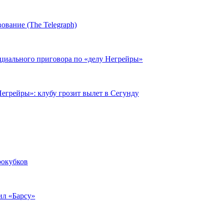
ование (The Telegraph)
циального приговора по «делу Негрейры»
егрейры»: клубу грозит вылет в Сегунду
рокубков
ил «Барсу»