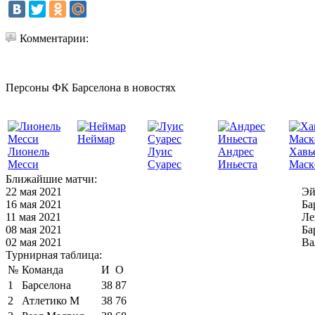
Комментарии:
Персоны ФК Барселона в новостях
Неймар
Лионель
Луис
Андрес
Хавь
Месси
Суарес
Иньеста
Маск
Ближайшие матчи:
22 мая 2021
Эй
16 мая 2021
Ба
11 мая 2021
Ле
08 мая 2021
Ба
02 мая 2021
Ва
Турнирная таблица:
№
Команда
И
О
1
Барселона
38
87
2
Атлетико М
38
76