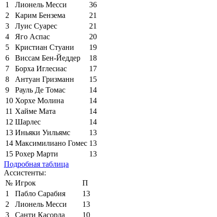
1
Лионель Месси
36
2
Карим Бензема
21
3
Луис Суарес
21
4
Яго Аспас
20
5
Кристиан Стуани
19
6
Виссам Бен-Йеддер
18
7
Борха Иглесиас
17
8
Антуан Гризманн
15
9
Рауль Де Томас
14
10
Хорхе Молина
14
11
Хайме Мата
14
12
Шарлес
14
13
Иньяки Уильямс
13
14
Максимилиано Гомес
13
15
Рохер Марти
13
Подробная таблица
Ассистенты:
№
Игрок
П
1
Пабло Сарабия
13
2
Лионель Месси
13
3
Санти Касорла
10