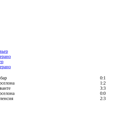
ер
ерано
бар
0:1
рселона
1:2
ванте
3:3
рселона
0:0
ленсия
2:3