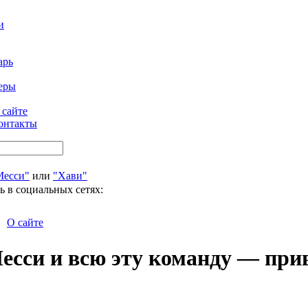
и
арь
еры
 сайте
онтакты
Месси"
или
"Хави"
ь в социальных сетях:
О сайте
есси и всю эту команду — при