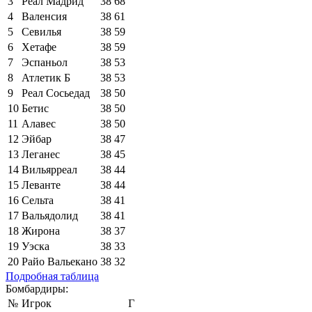
3
Реал Мадрид
38
68
4
Валенсия
38
61
5
Севилья
38
59
6
Хетафе
38
59
7
Эспаньол
38
53
8
Атлетик Б
38
53
9
Реал Сосьедад
38
50
10
Бетис
38
50
11
Алавес
38
50
12
Эйбар
38
47
13
Леганес
38
45
14
Вильярреал
38
44
15
Леванте
38
44
16
Сельта
38
41
17
Вальядолид
38
41
18
Жирона
38
37
19
Уэска
38
33
20
Райо Вальекано
38
32
Подробная таблица
Бомбардиры:
№
Игрок
Г