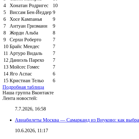
4
Хонатан Родригес
10
5
Виссам Бен-Йеддер
9
6
Хосе Кампанья
9
7
Антуан Гризманн
9
8
Жорди Альба
8
9
Серхи Роберто
7
10
Брайс Мендес
7
11
Артуро Видаль
7
12
Даниэль Парехо
7
13
Мойсес Гомес
7
14
Яго Аспас
6
15
Кристиан Тельо
6
Подробная таблица
Наша группа Вконтакте
Лента новостей:
7.7.2026, 16:58
Авиабилеты Москва — Самарканд из Внуково: как выбра
10.6.2026, 11:17