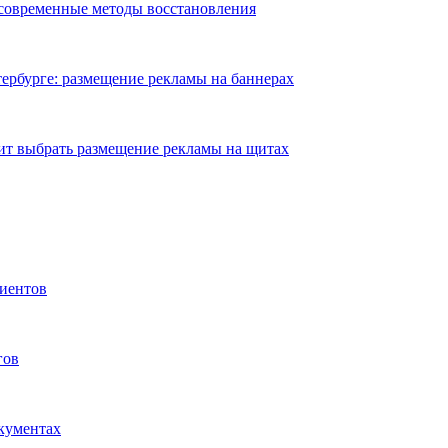
 современные методы восстановления
ербурге: размещение рекламы на баннерах
ит выбрать размещение рекламы на щитах
иентов
гов
окументах