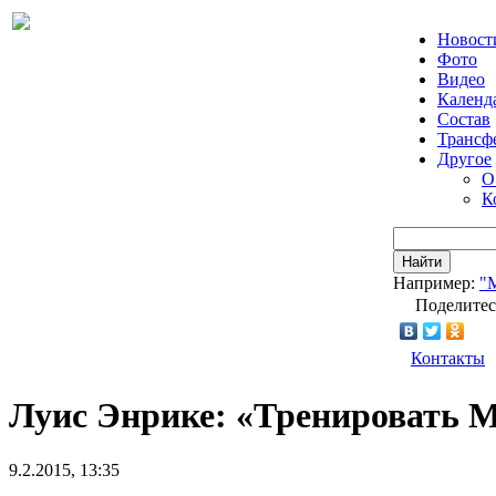
Новост
Фото
Видео
Календ
Состав
Трансф
Другое
О
К
Найти
Например:
"
Поделитес
Контакты
Луис Энрике: «Тренировать М
9.2.2015, 13:35