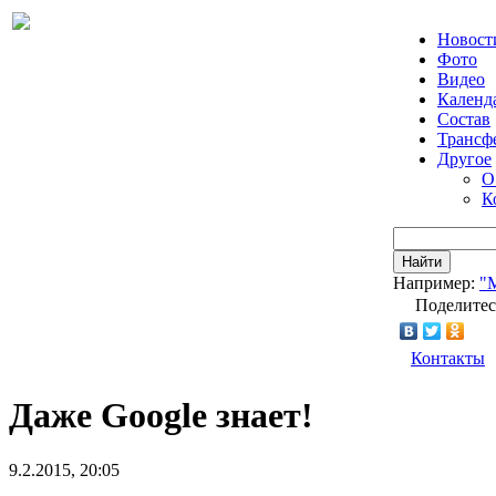
Новост
Фото
Видео
Календ
Состав
Трансф
Другое
О
К
Найти
Например:
"
Поделитес
Контакты
Даже Google знает!
9.2.2015, 20:05