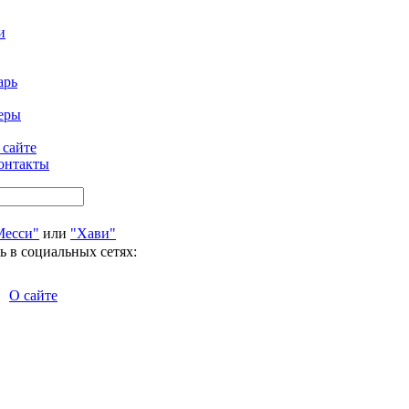
и
арь
еры
 сайте
онтакты
Месси"
или
"Хави"
ь в социальных сетях:
О сайте