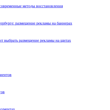
 современные методы восстановления
ербурге: размещение рекламы на баннерах
ит выбрать размещение рекламы на щитах
иентов
гов
окументах