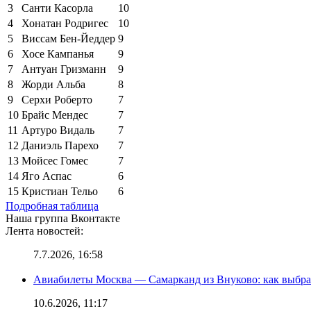
3
Санти Касорла
10
4
Хонатан Родригес
10
5
Виссам Бен-Йеддер
9
6
Хосе Кампанья
9
7
Антуан Гризманн
9
8
Жорди Альба
8
9
Серхи Роберто
7
10
Брайс Мендес
7
11
Артуро Видаль
7
12
Даниэль Парехо
7
13
Мойсес Гомес
7
14
Яго Аспас
6
15
Кристиан Тельо
6
Подробная таблица
Наша группа Вконтакте
Лента новостей:
7.7.2026, 16:58
Авиабилеты Москва — Самарканд из Внуково: как выбра
10.6.2026, 11:17