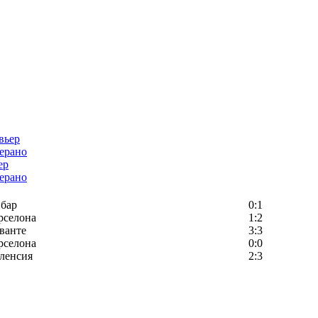
ер
ерано
бар
0:1
рселона
1:2
ванте
3:3
рселона
0:0
ленсия
2:3