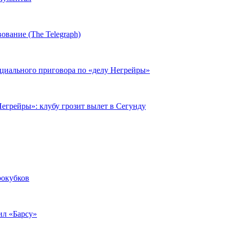
ование (The Telegraph)
циального приговора по «делу Негрейры»
егрейры»: клубу грозит вылет в Сегунду
рокубков
ил «Барсу»