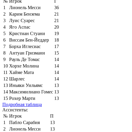
№
Игрок
Г
1
Лионель Месси
36
2
Карим Бензема
21
3
Луис Суарес
21
4
Яго Аспас
20
5
Кристиан Стуани
19
6
Виссам Бен-Йеддер
18
7
Борха Иглесиас
17
8
Антуан Гризманн
15
9
Рауль Де Томас
14
10
Хорхе Молина
14
11
Хайме Мата
14
12
Шарлес
14
13
Иньяки Уильямс
13
14
Максимилиано Гомес
13
15
Рохер Марти
13
Подробная таблица
Ассистенты:
№
Игрок
П
1
Пабло Сарабия
13
2
Лионель Месси
13