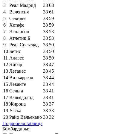
3
Реал Мадрид
38
68
4
Валенсия
38
61
5
Севилья
38
59
6
Хетафе
38
59
7
Эспаньол
38
53
8
Атлетик Б
38
53
9
Реал Сосьедад
38
50
10
Бетис
38
50
11
Алавес
38
50
12
Эйбар
38
47
13
Леганес
38
45
14
Вильярреал
38
44
15
Леванте
38
44
16
Сельта
38
41
17
Вальядолид
38
41
18
Жирона
38
37
19
Уэска
38
33
20
Райо Вальекано
38
32
Подробная таблица
Бомбардиры: