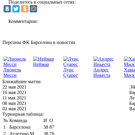
Поделитесь в социальных сетях:
Комментарии:
Персоны ФК Барселона в новостях
Неймар
Лионель
Луис
Андрес
Хавь
Месси
Суарес
Иньеста
Маск
Ближайшие матчи:
22 мая 2021
Эй
16 мая 2021
Ба
11 мая 2021
Ле
08 мая 2021
Ба
02 мая 2021
Ва
Турнирная таблица:
№
Команда
И
О
1
Барселона
38
87
2
Атлетико М
38
76