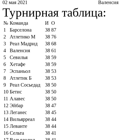
02 мая 2021
Валенсия
Турнирная таблица:
№
Команда
И
О
1
Барселона
38
87
2
Атлетико М
38
76
3
Реал Мадрид
38
68
4
Валенсия
38
61
5
Севилья
38
59
6
Хетафе
38
59
7
Эспаньол
38
53
8
Атлетик Б
38
53
9
Реал Сосьедад
38
50
10
Бетис
38
50
11
Алавес
38
50
12
Эйбар
38
47
13
Леганес
38
45
14
Вильярреал
38
44
15
Леванте
38
44
16
Сельта
38
41
17
Вальядолид
38
41