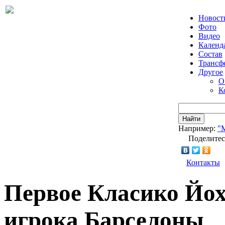
Новост
Фото
Видео
Календ
Состав
Трансф
Другое
О
К
Найти
Например:
"
Поделитес
Контакты
Первое Класико Йох
игрока Барселоны