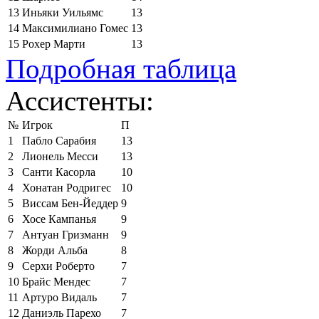
13
Иньяки Уильямс
13
14
Максимилиано Гомес
13
15
Рохер Марти
13
Подробная таблица
Ассистенты:
№
Игрок
П
1
Пабло Сарабия
13
2
Лионель Месси
13
3
Санти Касорла
10
4
Хонатан Родригес
10
5
Виссам Бен-Йеддер
9
6
Хосе Кампанья
9
7
Антуан Гризманн
9
8
Жорди Альба
8
9
Серхи Роберто
7
10
Брайс Мендес
7
11
Артуро Видаль
7
12
Даниэль Парехо
7