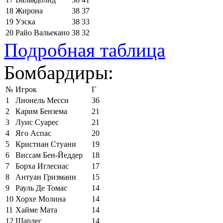
18
Жирона
38
37
19
Уэска
38
33
20
Райо Вальекано
38
32
Подробная таблица
Бомбардиры:
№
Игрок
Г
1
Лионель Месси
36
2
Карим Бензема
21
3
Луис Суарес
21
4
Яго Аспас
20
5
Кристиан Стуани
19
6
Виссам Бен-Йеддер
18
7
Борха Иглесиас
17
8
Антуан Гризманн
15
9
Рауль Де Томас
14
10
Хорхе Молина
14
11
Хайме Мата
14
12
Шарлес
14